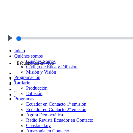
Play
Inicio
Quiénes somos
Quiénes Somos
Escúchanos en vivo
Código de Ética y Difusión
Misión y Visión
Programación
Tarifario
Producción
Difusión
Programas
Ecuador en Contacto 1º emisión
Ecuador en Contacto 2º emisión
Ágora Democrática
Radio Revista Ecuador en Contacto
Chaskinakuy
Amazonía en Contacto