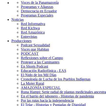
Voces de la Panamazonía
Programas y Alianzas
Democracia en Ecuador
Programas Especiales
Noticias
Red Informativa
Red Kichwa
Red Amazónica
Entrevistas
Producciones
Podcast Sexualidad
Voces que Habitan
PODCAST
Reflexiones sobre el Campo
Proteger a las Caminantes
En Shorts Podcast
Educación Radiofónica - EAS
El Nido de los Mil Días
Cronología de Lucha de los Pueblos Indígenas
La Mujer Rural
AMAZONÍA ESPECIAL
Runa Hampi: Serie radial de plantas medicinales ancestra
En el barrio del jabonero - Historias de pandemia
Por las rutas hacia la independencia
El Telar - Historias y Puntadas de Dignidad