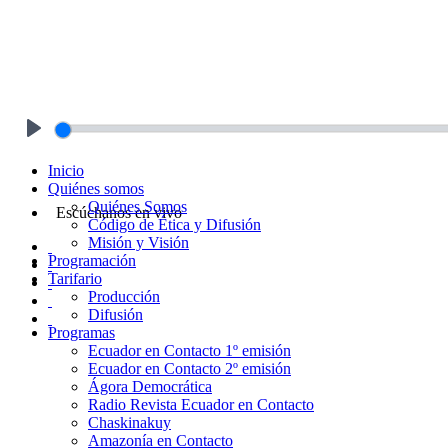
Play
Inicio
Quiénes somos
Quiénes Somos
Escúchanos en vivo
Código de Ética y Difusión
Misión y Visión
Programación
Tarifario
Producción
Difusión
Programas
Ecuador en Contacto 1º emisión
Ecuador en Contacto 2º emisión
Ágora Democrática
Radio Revista Ecuador en Contacto
Chaskinakuy
Amazonía en Contacto