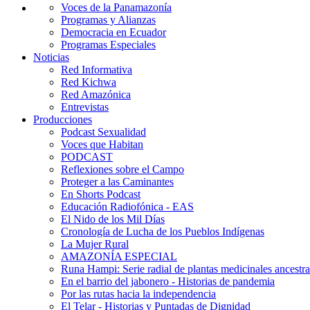
Voces de la Panamazonía
Programas y Alianzas
Democracia en Ecuador
Programas Especiales
Noticias
Red Informativa
Red Kichwa
Red Amazónica
Entrevistas
Producciones
Podcast Sexualidad
Voces que Habitan
PODCAST
Reflexiones sobre el Campo
Proteger a las Caminantes
En Shorts Podcast
Educación Radiofónica - EAS
El Nido de los Mil Días
Cronología de Lucha de los Pueblos Indígenas
La Mujer Rural
AMAZONÍA ESPECIAL
Runa Hampi: Serie radial de plantas medicinales ancestra
En el barrio del jabonero - Historias de pandemia
Por las rutas hacia la independencia
El Telar - Historias y Puntadas de Dignidad