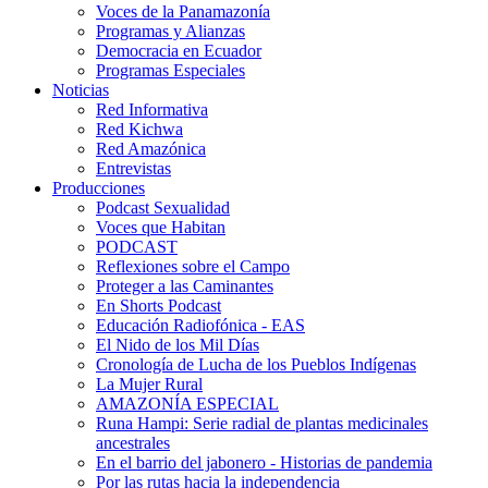
Voces de la Panamazonía
Programas y Alianzas
Democracia en Ecuador
Programas Especiales
Noticias
Red Informativa
Red Kichwa
Red Amazónica
Entrevistas
Producciones
Podcast Sexualidad
Voces que Habitan
PODCAST
Reflexiones sobre el Campo
Proteger a las Caminantes
En Shorts Podcast
Educación Radiofónica - EAS
El Nido de los Mil Días
Cronología de Lucha de los Pueblos Indígenas
La Mujer Rural
AMAZONÍA ESPECIAL
Runa Hampi: Serie radial de plantas medicinales
ancestrales
En el barrio del jabonero - Historias de pandemia
Por las rutas hacia la independencia