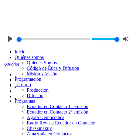
Play
Mute
Inicio
Quiénes somos
Quiénes Somos
Usuarios
Código de Ética y Difusión
Misión y Visión
Programación
Tarifario
Producción
Difusión
Programas
Ecuador en Contacto 1º emisión
Ecuador en Contacto 2º emisión
Ágora Democrática
Radio Revista Ecuador en Contacto
Chaskinakuy
Amazonía en Contacto