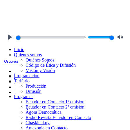
Play
Mute
Inicio
Quiénes somos
Quiénes Somos
Usuarios
Código de Ética y Difusión
Misión y Visión
Programación
Tarifario
Producción
Difusión
Programas
Ecuador en Contacto 1º emisión
Ecuador en Contacto 2º emisión
Ágora Democrática
Radio Revista Ecuador en Contacto
Chaskinakuy
Amazonía en Contacto