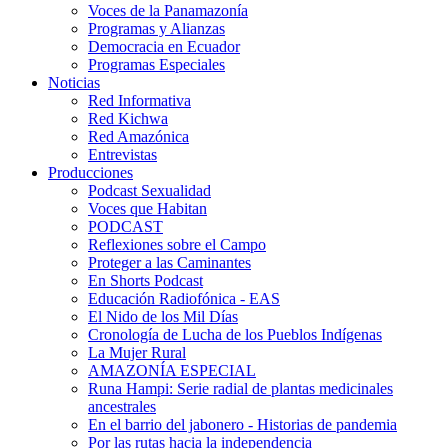
Voces de la Panamazonía
Programas y Alianzas
Democracia en Ecuador
Programas Especiales
Noticias
Red Informativa
Red Kichwa
Red Amazónica
Entrevistas
Producciones
Podcast Sexualidad
Voces que Habitan
PODCAST
Reflexiones sobre el Campo
Proteger a las Caminantes
En Shorts Podcast
Educación Radiofónica - EAS
El Nido de los Mil Días
Cronología de Lucha de los Pueblos Indígenas
La Mujer Rural
AMAZONÍA ESPECIAL
Runa Hampi: Serie radial de plantas medicinales
ancestrales
En el barrio del jabonero - Historias de pandemia
Por las rutas hacia la independencia