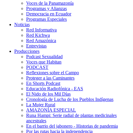
Voces de la Panamazonía
Programas y Alianzas
Democracia en Ecuador
Programas Especiales
Noticias
Red Informativa
Red Kichwa
Red Amazónica
Entrevistas
Producciones
Podcast Sexualidad
Voces que Habitan
PODCAST
Reflexiones sobre el Campo
Proteger a las Caminantes
En Shorts Podcast
Educación Radiofónica - EAS
El Nido de los Mil Días
Cronología de Lucha de los Pueblos Indígenas
La Mujer Rural
AMAZONÍA ESPECIAL
Runa Hampi: Serie radial de plantas medicinales
ancestrales
En el barrio del jabonero - Historias de pandemia
Por las rutas hacia la independencia