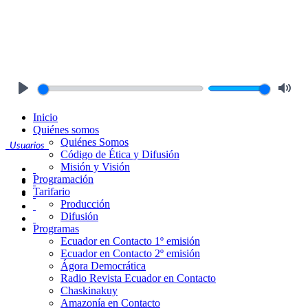
Play
Mute
Inicio
Quiénes somos
Quiénes Somos
Usuarios
Código de Ética y Difusión
Misión y Visión
Programación
Tarifario
Producción
Difusión
Programas
Ecuador en Contacto 1º emisión
Ecuador en Contacto 2º emisión
Ágora Democrática
Radio Revista Ecuador en Contacto
Chaskinakuy
Amazonía en Contacto