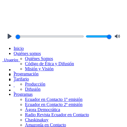
Play
Mute
Inicio
Quiénes somos
Quiénes Somos
Usuarios
Código de Ética y Difusión
Misión y Visión
Programación
Tarifario
Producción
Difusión
Programas
Ecuador en Contacto 1º emisión
Ecuador en Contacto 2º emisión
Ágora Democrática
Radio Revista Ecuador en Contacto
Chaskinakuy
Amazonía en Contacto