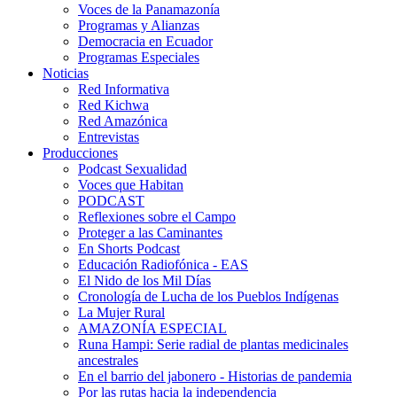
Voces de la Panamazonía
Programas y Alianzas
Democracia en Ecuador
Programas Especiales
Noticias
Red Informativa
Red Kichwa
Red Amazónica
Entrevistas
Producciones
Podcast Sexualidad
Voces que Habitan
PODCAST
Reflexiones sobre el Campo
Proteger a las Caminantes
En Shorts Podcast
Educación Radiofónica - EAS
El Nido de los Mil Días
Cronología de Lucha de los Pueblos Indígenas
La Mujer Rural
AMAZONÍA ESPECIAL
Runa Hampi: Serie radial de plantas medicinales
ancestrales
En el barrio del jabonero - Historias de pandemia
Por las rutas hacia la independencia