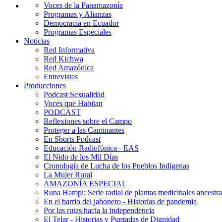
Voces de la Panamazonía
Programas y Alianzas
Democracia en Ecuador
Programas Especiales
Noticias
Red Informativa
Red Kichwa
Red Amazónica
Entrevistas
Producciones
Podcast Sexualidad
Voces que Habitan
PODCAST
Reflexiones sobre el Campo
Proteger a las Caminantes
En Shorts Podcast
Educación Radiofónica - EAS
El Nido de los Mil Días
Cronología de Lucha de los Pueblos Indígenas
La Mujer Rural
AMAZONÍA ESPECIAL
Runa Hampi: Serie radial de plantas medicinales ancestra
En el barrio del jabonero - Historias de pandemia
Por las rutas hacia la independencia
El Telar - Historias y Puntadas de Dignidad