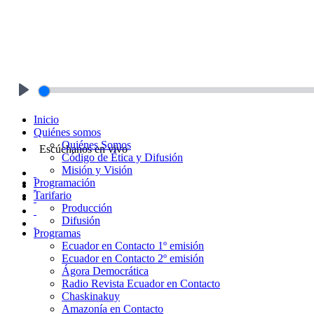
Play
Inicio
Quiénes somos
Quiénes Somos
Escúchanos en vivo
Código de Ética y Difusión
Misión y Visión
Programación
Tarifario
Producción
Difusión
Programas
Ecuador en Contacto 1º emisión
Ecuador en Contacto 2º emisión
Ágora Democrática
Radio Revista Ecuador en Contacto
Chaskinakuy
Amazonía en Contacto