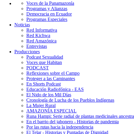
Voces de la Panamazonía
Programas y Alianzas
Democracia en Ecuador
Programas Especiales
Noticias
Red Informativa
Red Kichwa
Red Amazónica
Entrevistas
Producciones
Podcast Sexualidad
Voces que Habitan
PODCAST
Reflexiones sobre el Campo
Proteger a las Caminantes
En Shorts Podcast
Educación Radiofónica - EAS
El Nido de los Mil Días
Cronología de Lucha de los Pueblos Indígenas
La Mujer Rural
AMAZONÍA ESPECIAL
Runa Hampi: Serie radial de plantas medicinales ancestra
En el barrio del jabonero - Historias de pandemia
Por las rutas hacia la independencia
El Telar - Historias y Puntadas de Dignidad