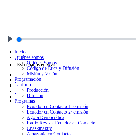
Play
Inicio
Quiénes somos
Quiénes Somos
Escúchanos en vivo
Código de Ética y Difusión
Misión y Visión
Programación
Tarifario
Producción
Difusión
Programas
Ecuador en Contacto 1º emisión
Ecuador en Contacto 2º emisión
Ágora Democrática
Radio Revista Ecuador en Contacto
Chaskinakuy
Amazonía en Contacto