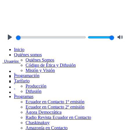
Play
Mute
Inicio
Quiénes somos
Quiénes Somos
Usuarios
Código de Ética y Difusión
Misión y Visión
Programación
Tarifario
Producción
Difusión
Programas
Ecuador en Contacto 1º emisión
Ecuador en Contacto 2º emisión
Ágora Democrática
Radio Revista Ecuador en Contacto
Chaskinakuy
Amazonía en Contacto