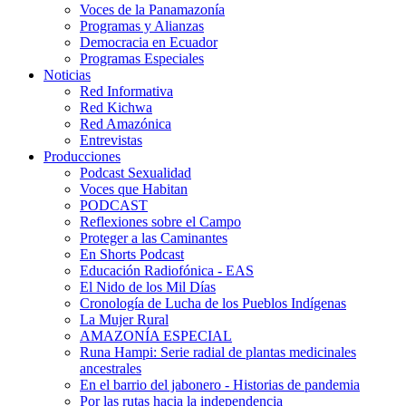
Voces de la Panamazonía
Programas y Alianzas
Democracia en Ecuador
Programas Especiales
Noticias
Red Informativa
Red Kichwa
Red Amazónica
Entrevistas
Producciones
Podcast Sexualidad
Voces que Habitan
PODCAST
Reflexiones sobre el Campo
Proteger a las Caminantes
En Shorts Podcast
Educación Radiofónica - EAS
El Nido de los Mil Días
Cronología de Lucha de los Pueblos Indígenas
La Mujer Rural
AMAZONÍA ESPECIAL
Runa Hampi: Serie radial de plantas medicinales
ancestrales
En el barrio del jabonero - Historias de pandemia
Por las rutas hacia la independencia