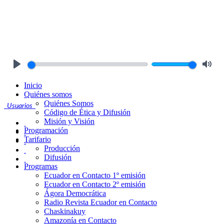
Play
Mute
Inicio
Quiénes somos
Quiénes Somos
Usuarios
Código de Ética y Difusión
Misión y Visión
Programación
Tarifario
Producción
Difusión
Programas
Ecuador en Contacto 1º emisión
Ecuador en Contacto 2º emisión
Ágora Democrática
Radio Revista Ecuador en Contacto
Chaskinakuy
Amazonía en Contacto