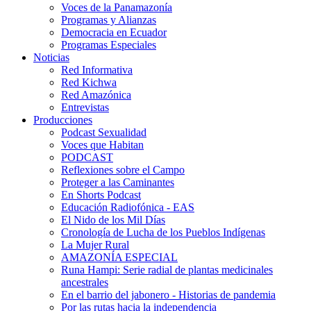
Voces de la Panamazonía
Programas y Alianzas
Democracia en Ecuador
Programas Especiales
Noticias
Red Informativa
Red Kichwa
Red Amazónica
Entrevistas
Producciones
Podcast Sexualidad
Voces que Habitan
PODCAST
Reflexiones sobre el Campo
Proteger a las Caminantes
En Shorts Podcast
Educación Radiofónica - EAS
El Nido de los Mil Días
Cronología de Lucha de los Pueblos Indígenas
La Mujer Rural
AMAZONÍA ESPECIAL
Runa Hampi: Serie radial de plantas medicinales
ancestrales
En el barrio del jabonero - Historias de pandemia
Por las rutas hacia la independencia