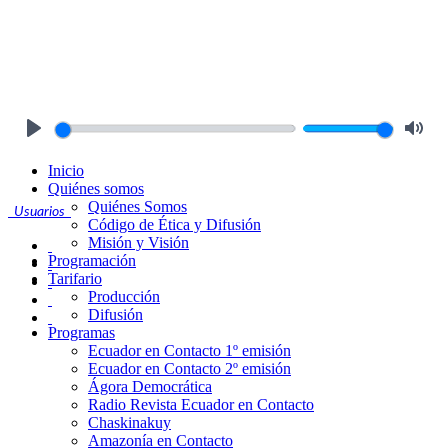
Play
Mute
Inicio
Quiénes somos
Quiénes Somos
Usuarios
Código de Ética y Difusión
Misión y Visión
Programación
Tarifario
Producción
Difusión
Programas
Ecuador en Contacto 1º emisión
Ecuador en Contacto 2º emisión
Ágora Democrática
Radio Revista Ecuador en Contacto
Chaskinakuy
Amazonía en Contacto