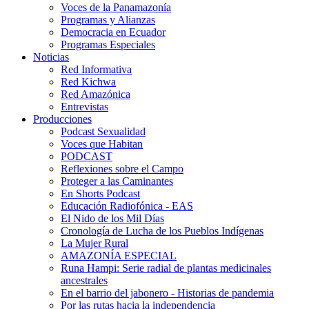
Voces de la Panamazonía
Programas y Alianzas
Democracia en Ecuador
Programas Especiales
Noticias
Red Informativa
Red Kichwa
Red Amazónica
Entrevistas
Producciones
Podcast Sexualidad
Voces que Habitan
PODCAST
Reflexiones sobre el Campo
Proteger a las Caminantes
En Shorts Podcast
Educación Radiofónica - EAS
El Nido de los Mil Días
Cronología de Lucha de los Pueblos Indígenas
La Mujer Rural
AMAZONÍA ESPECIAL
Runa Hampi: Serie radial de plantas medicinales
ancestrales
En el barrio del jabonero - Historias de pandemia
Por las rutas hacia la independencia