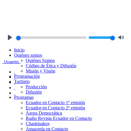
Play
Mute
Inicio
Quiénes somos
Quiénes Somos
Usuarios
Código de Ética y Difusión
Misión y Visión
Programación
Tarifario
Producción
Difusión
Programas
Ecuador en Contacto 1º emisión
Ecuador en Contacto 2º emisión
Ágora Democrática
Radio Revista Ecuador en Contacto
Chaskinakuy
Amazonía en Contacto