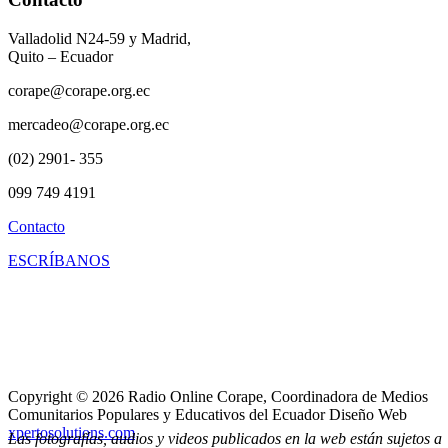
Valladolid N24-59 y Madrid,
Quito – Ecuador
corape@corape.org.ec
mercadeo@corape.org.ec
(02) 2901- 355
099 749 4191
Contacto
ESCRÍBANOS
Copyright © 2026 Radio Online Corape, Coordinadora de Medios
Comunitarios Populares y Educativos del Ecuador Diseño Web
xpertosolutions.com
Las fotografías, audios y videos publicados en la web están sujetos a