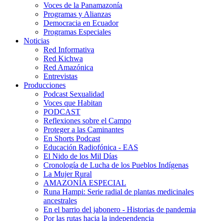
Voces de la Panamazonía
Programas y Alianzas
Democracia en Ecuador
Programas Especiales
Noticias
Red Informativa
Red Kichwa
Red Amazónica
Entrevistas
Producciones
Podcast Sexualidad
Voces que Habitan
PODCAST
Reflexiones sobre el Campo
Proteger a las Caminantes
En Shorts Podcast
Educación Radiofónica - EAS
El Nido de los Mil Días
Cronología de Lucha de los Pueblos Indígenas
La Mujer Rural
AMAZONÍA ESPECIAL
Runa Hampi: Serie radial de plantas medicinales
ancestrales
En el barrio del jabonero - Historias de pandemia
Por las rutas hacia la independencia