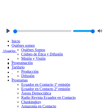
Play
Mute
Inicio
Quiénes somos
Quiénes Somos
Usuarios
Código de Ética y Difusión
Misión y Visión
Programación
Tarifario
Producción
Difusión
Programas
Ecuador en Contacto 1º emisión
Ecuador en Contacto 2º emisión
Ágora Democrática
Radio Revista Ecuador en Contacto
Chaskinakuy
Amazonía en Contacto