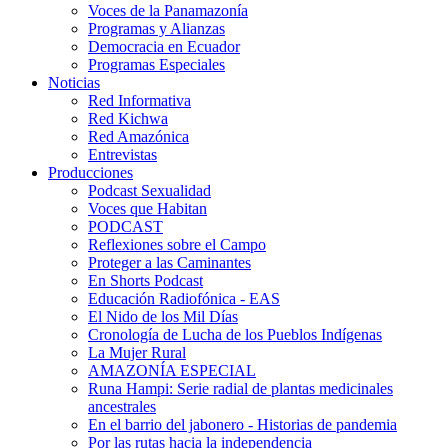
Voces de la Panamazonía
Programas y Alianzas
Democracia en Ecuador
Programas Especiales
Noticias
Red Informativa
Red Kichwa
Red Amazónica
Entrevistas
Producciones
Podcast Sexualidad
Voces que Habitan
PODCAST
Reflexiones sobre el Campo
Proteger a las Caminantes
En Shorts Podcast
Educación Radiofónica - EAS
El Nido de los Mil Días
Cronología de Lucha de los Pueblos Indígenas
La Mujer Rural
AMAZONÍA ESPECIAL
Runa Hampi: Serie radial de plantas medicinales
ancestrales
En el barrio del jabonero - Historias de pandemia
Por las rutas hacia la independencia