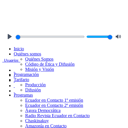
Play
Mute
Inicio
Quiénes somos
Quiénes Somos
Usuarios
Código de Ética y Difusión
Misión y Visión
Programación
Tarifario
Producción
Difusión
Programas
Ecuador en Contacto 1º emisión
Ecuador en Contacto 2º emisión
Ágora Democrática
Radio Revista Ecuador en Contacto
Chaskinakuy
Amazonía en Contacto