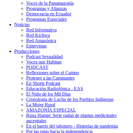
Voces de la Panamazonía
Programas y Alianzas
Democracia en Ecuador
Programas Especiales
Noticias
Red Informativa
Red Kichwa
Red Amazónica
Entrevistas
Producciones
Podcast Sexualidad
Voces que Habitan
PODCAST
Reflexiones sobre el Campo
Proteger a las Caminantes
En Shorts Podcast
Educación Radiofónica - EAS
El Nido de los Mil Días
Cronología de Lucha de los Pueblos Indígenas
La Mujer Rural
AMAZONÍA ESPECIAL
Runa Hampi: Serie radial de plantas medicinales
ancestrales
En el barrio del jabonero - Historias de pandemia
Por las rutas hacia la independencia