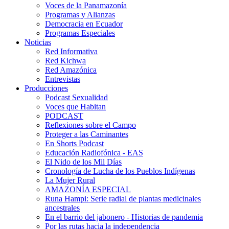
Voces de la Panamazonía
Programas y Alianzas
Democracia en Ecuador
Programas Especiales
Noticias
Red Informativa
Red Kichwa
Red Amazónica
Entrevistas
Producciones
Podcast Sexualidad
Voces que Habitan
PODCAST
Reflexiones sobre el Campo
Proteger a las Caminantes
En Shorts Podcast
Educación Radiofónica - EAS
El Nido de los Mil Días
Cronología de Lucha de los Pueblos Indígenas
La Mujer Rural
AMAZONÍA ESPECIAL
Runa Hampi: Serie radial de plantas medicinales
ancestrales
En el barrio del jabonero - Historias de pandemia
Por las rutas hacia la independencia