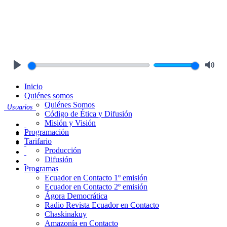
Play
Mute
Inicio
Quiénes somos
Quiénes Somos
Usuarios
Código de Ética y Difusión
Misión y Visión
Programación
Tarifario
Producción
Difusión
Programas
Ecuador en Contacto 1º emisión
Ecuador en Contacto 2º emisión
Ágora Democrática
Radio Revista Ecuador en Contacto
Chaskinakuy
Amazonía en Contacto