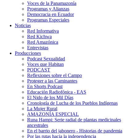
Voces de la Panamazonía
Programas y Alianzas
Democracia en Ecuador
Programas Especiales
Noticias
Red Informativa
Red Kichwa
Red Amazónica
Entrevistas
Producciones
Podcast Sexualidad
Voces que Habitan
PODCAST
Reflexiones sobre el Campo
Proteger a las Caminantes
En Shorts Podcast
Educación Radiofónica - EAS
El Nido de los Mil Días
Cronología de Lucha de los Pueblos Indígenas
La Mujer Rural
AMAZONÍA ESPECIAL
Runa Hampi: Serie radial de plantas medicinales
ancestrales
En el barrio del jabonero - Historias de pandemia
Por las rutas hacia la independencia