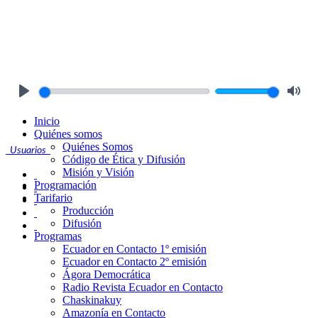
Play
Mute
Inicio
Quiénes somos
Quiénes Somos
Usuarios
Código de Ética y Difusión
Misión y Visión
Programación
Tarifario
Producción
Difusión
Programas
Ecuador en Contacto 1º emisión
Ecuador en Contacto 2º emisión
Ágora Democrática
Radio Revista Ecuador en Contacto
Chaskinakuy
Amazonía en Contacto