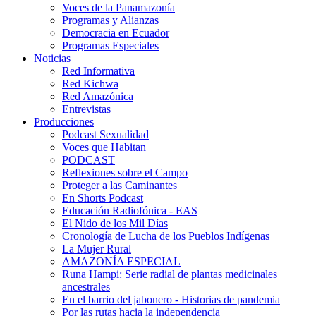
Voces de la Panamazonía
Programas y Alianzas
Democracia en Ecuador
Programas Especiales
Noticias
Red Informativa
Red Kichwa
Red Amazónica
Entrevistas
Producciones
Podcast Sexualidad
Voces que Habitan
PODCAST
Reflexiones sobre el Campo
Proteger a las Caminantes
En Shorts Podcast
Educación Radiofónica - EAS
El Nido de los Mil Días
Cronología de Lucha de los Pueblos Indígenas
La Mujer Rural
AMAZONÍA ESPECIAL
Runa Hampi: Serie radial de plantas medicinales
ancestrales
En el barrio del jabonero - Historias de pandemia
Por las rutas hacia la independencia