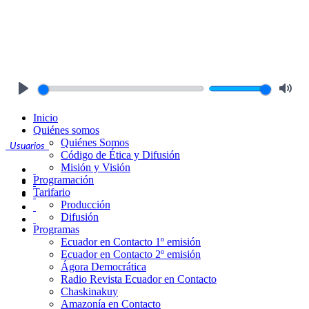
Play
Mute
Inicio
Quiénes somos
Quiénes Somos
Usuarios
Código de Ética y Difusión
Misión y Visión
Programación
Tarifario
Producción
Difusión
Programas
Ecuador en Contacto 1º emisión
Ecuador en Contacto 2º emisión
Ágora Democrática
Radio Revista Ecuador en Contacto
Chaskinakuy
Amazonía en Contacto