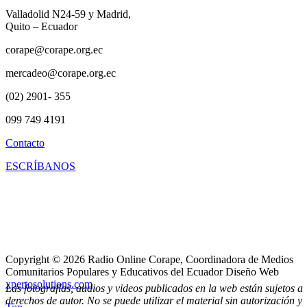
Valladolid N24-59 y Madrid,
Quito – Ecuador
corape@corape.org.ec
mercadeo@corape.org.ec
(02) 2901- 355
099 749 4191
Contacto
ESCRÍBANOS
Copyright © 2026 Radio Online Corape, Coordinadora de Medios
Comunitarios Populares y Educativos del Ecuador Diseño Web
xpertosolutions.com
Las fotografías, audios y videos publicados en la web están sujetos a
derechos de autor. No se puede utilizar el material sin autorización y