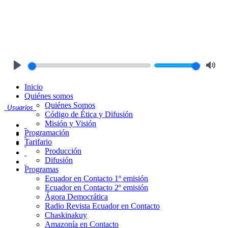
Play
Mute
Inicio
Quiénes somos
Quiénes Somos
Usuarios
Código de Ética y Difusión
Misión y Visión
Programación
Tarifario
Producción
Difusión
Programas
Ecuador en Contacto 1º emisión
Ecuador en Contacto 2º emisión
Ágora Democrática
Radio Revista Ecuador en Contacto
Chaskinakuy
Amazonía en Contacto