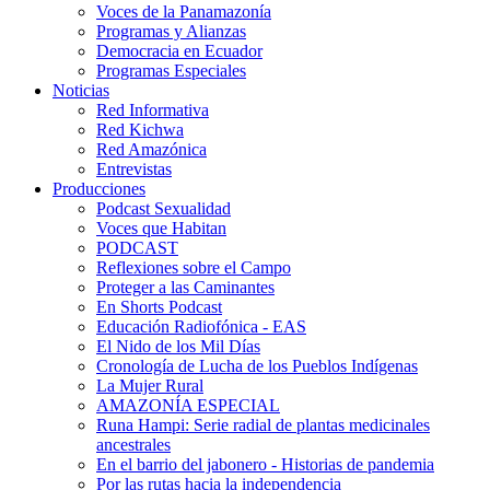
Voces de la Panamazonía
Programas y Alianzas
Democracia en Ecuador
Programas Especiales
Noticias
Red Informativa
Red Kichwa
Red Amazónica
Entrevistas
Producciones
Podcast Sexualidad
Voces que Habitan
PODCAST
Reflexiones sobre el Campo
Proteger a las Caminantes
En Shorts Podcast
Educación Radiofónica - EAS
El Nido de los Mil Días
Cronología de Lucha de los Pueblos Indígenas
La Mujer Rural
AMAZONÍA ESPECIAL
Runa Hampi: Serie radial de plantas medicinales
ancestrales
En el barrio del jabonero - Historias de pandemia
Por las rutas hacia la independencia