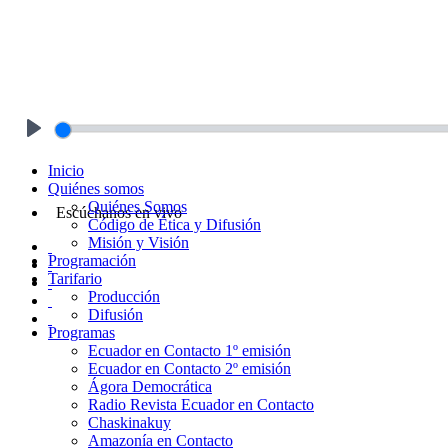
Play
Inicio
Quiénes somos
Quiénes Somos
Escúchanos en vivo
Código de Ética y Difusión
Misión y Visión
Programación
Tarifario
Producción
Difusión
Programas
Ecuador en Contacto 1º emisión
Ecuador en Contacto 2º emisión
Ágora Democrática
Radio Revista Ecuador en Contacto
Chaskinakuy
Amazonía en Contacto