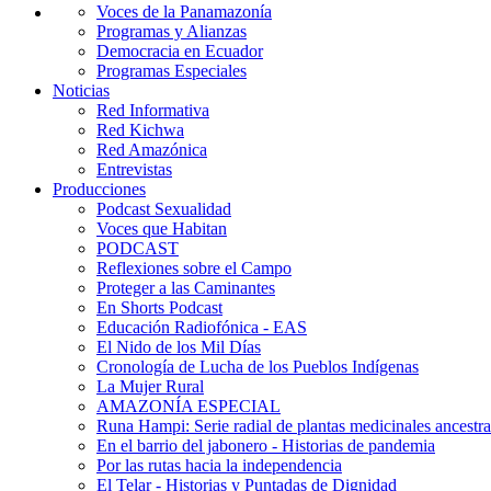
Voces de la Panamazonía
Programas y Alianzas
Democracia en Ecuador
Programas Especiales
Noticias
Red Informativa
Red Kichwa
Red Amazónica
Entrevistas
Producciones
Podcast Sexualidad
Voces que Habitan
PODCAST
Reflexiones sobre el Campo
Proteger a las Caminantes
En Shorts Podcast
Educación Radiofónica - EAS
El Nido de los Mil Días
Cronología de Lucha de los Pueblos Indígenas
La Mujer Rural
AMAZONÍA ESPECIAL
Runa Hampi: Serie radial de plantas medicinales ancestra
En el barrio del jabonero - Historias de pandemia
Por las rutas hacia la independencia
El Telar - Historias y Puntadas de Dignidad