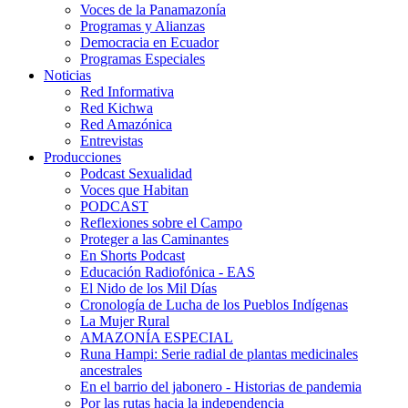
Voces de la Panamazonía
Programas y Alianzas
Democracia en Ecuador
Programas Especiales
Noticias
Red Informativa
Red Kichwa
Red Amazónica
Entrevistas
Producciones
Podcast Sexualidad
Voces que Habitan
PODCAST
Reflexiones sobre el Campo
Proteger a las Caminantes
En Shorts Podcast
Educación Radiofónica - EAS
El Nido de los Mil Días
Cronología de Lucha de los Pueblos Indígenas
La Mujer Rural
AMAZONÍA ESPECIAL
Runa Hampi: Serie radial de plantas medicinales
ancestrales
En el barrio del jabonero - Historias de pandemia
Por las rutas hacia la independencia