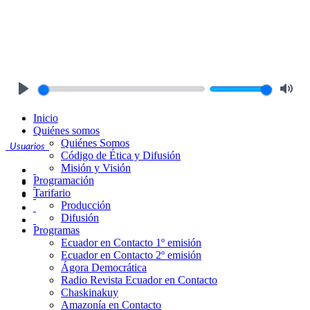
Play
Mute
Inicio
Quiénes somos
Quiénes Somos
Usuarios
Código de Ética y Difusión
Misión y Visión
Programación
Tarifario
Producción
Difusión
Programas
Ecuador en Contacto 1º emisión
Ecuador en Contacto 2º emisión
Ágora Democrática
Radio Revista Ecuador en Contacto
Chaskinakuy
Amazonía en Contacto