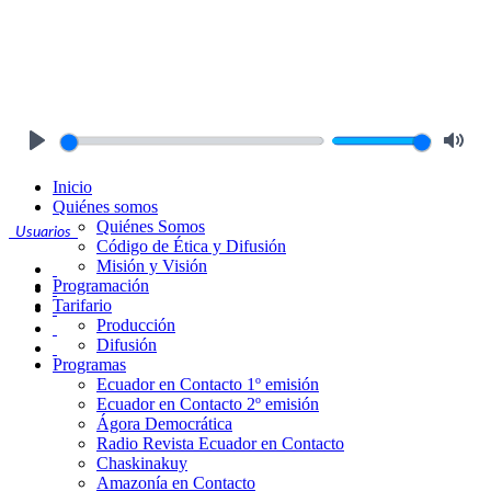
Play
Mute
Inicio
Quiénes somos
Quiénes Somos
Usuarios
Código de Ética y Difusión
Misión y Visión
Programación
Tarifario
Producción
Difusión
Programas
Ecuador en Contacto 1º emisión
Ecuador en Contacto 2º emisión
Ágora Democrática
Radio Revista Ecuador en Contacto
Chaskinakuy
Amazonía en Contacto