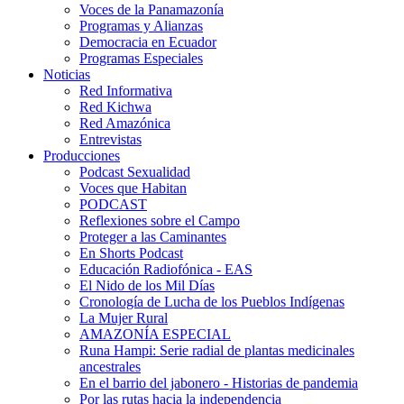
Voces de la Panamazonía
Programas y Alianzas
Democracia en Ecuador
Programas Especiales
Noticias
Red Informativa
Red Kichwa
Red Amazónica
Entrevistas
Producciones
Podcast Sexualidad
Voces que Habitan
PODCAST
Reflexiones sobre el Campo
Proteger a las Caminantes
En Shorts Podcast
Educación Radiofónica - EAS
El Nido de los Mil Días
Cronología de Lucha de los Pueblos Indígenas
La Mujer Rural
AMAZONÍA ESPECIAL
Runa Hampi: Serie radial de plantas medicinales
ancestrales
En el barrio del jabonero - Historias de pandemia
Por las rutas hacia la independencia