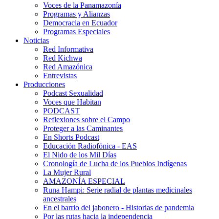
Voces de la Panamazonía
Programas y Alianzas
Democracia en Ecuador
Programas Especiales
Noticias
Red Informativa
Red Kichwa
Red Amazónica
Entrevistas
Producciones
Podcast Sexualidad
Voces que Habitan
PODCAST
Reflexiones sobre el Campo
Proteger a las Caminantes
En Shorts Podcast
Educación Radiofónica - EAS
El Nido de los Mil Días
Cronología de Lucha de los Pueblos Indígenas
La Mujer Rural
AMAZONÍA ESPECIAL
Runa Hampi: Serie radial de plantas medicinales
ancestrales
En el barrio del jabonero - Historias de pandemia
Por las rutas hacia la independencia