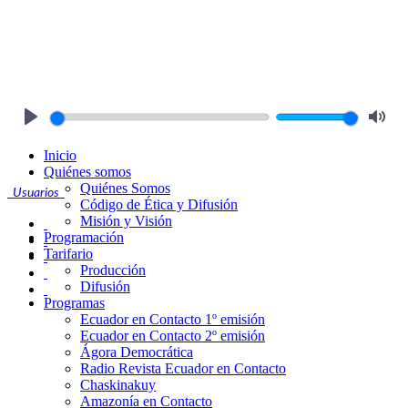
Play
Mute
Inicio
Quiénes somos
Quiénes Somos
Usuarios
Código de Ética y Difusión
Misión y Visión
Programación
Tarifario
Producción
Difusión
Programas
Ecuador en Contacto 1º emisión
Ecuador en Contacto 2º emisión
Ágora Democrática
Radio Revista Ecuador en Contacto
Chaskinakuy
Amazonía en Contacto