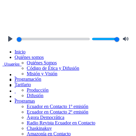
Play
Mute
Inicio
Quiénes somos
Quiénes Somos
Usuarios
Código de Ética y Difusión
Misión y Visión
Programación
Tarifario
Producción
Difusión
Programas
Ecuador en Contacto 1º emisión
Ecuador en Contacto 2º emisión
Ágora Democrática
Radio Revista Ecuador en Contacto
Chaskinakuy
Amazonía en Contacto