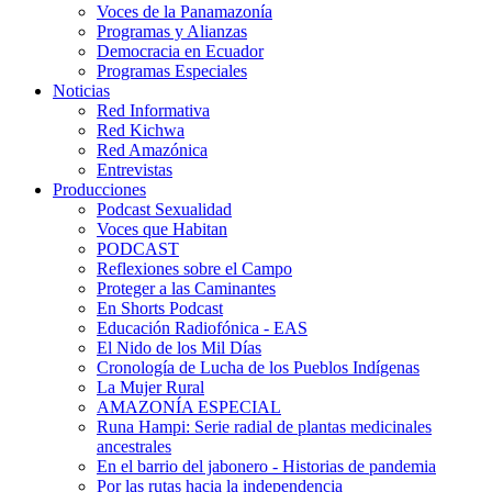
Voces de la Panamazonía
Programas y Alianzas
Democracia en Ecuador
Programas Especiales
Noticias
Red Informativa
Red Kichwa
Red Amazónica
Entrevistas
Producciones
Podcast Sexualidad
Voces que Habitan
PODCAST
Reflexiones sobre el Campo
Proteger a las Caminantes
En Shorts Podcast
Educación Radiofónica - EAS
El Nido de los Mil Días
Cronología de Lucha de los Pueblos Indígenas
La Mujer Rural
AMAZONÍA ESPECIAL
Runa Hampi: Serie radial de plantas medicinales
ancestrales
En el barrio del jabonero - Historias de pandemia
Por las rutas hacia la independencia