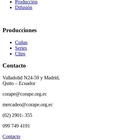
Producción
Difusión
Producciones
Cuñas
Series
Clips
Contacto
Valladolid N24-59 y Madrid,
Quito – Ecuador
corape@corape.org.ec
mercadeo@corape.org.ec
(02) 2901- 355
099 749 4191
Contacto