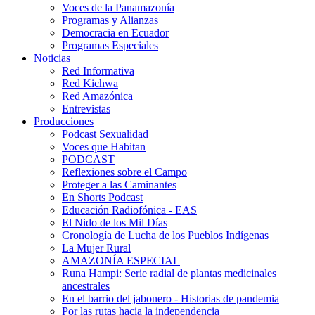
Voces de la Panamazonía
Programas y Alianzas
Democracia en Ecuador
Programas Especiales
Noticias
Red Informativa
Red Kichwa
Red Amazónica
Entrevistas
Producciones
Podcast Sexualidad
Voces que Habitan
PODCAST
Reflexiones sobre el Campo
Proteger a las Caminantes
En Shorts Podcast
Educación Radiofónica - EAS
El Nido de los Mil Días
Cronología de Lucha de los Pueblos Indígenas
La Mujer Rural
AMAZONÍA ESPECIAL
Runa Hampi: Serie radial de plantas medicinales
ancestrales
En el barrio del jabonero - Historias de pandemia
Por las rutas hacia la independencia