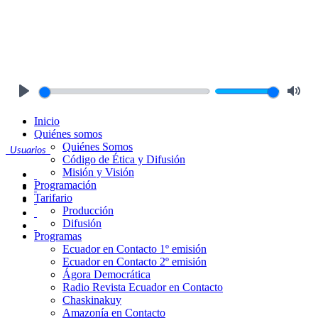
Play
Mute
Inicio
Quiénes somos
Quiénes Somos
Usuarios
Código de Ética y Difusión
Misión y Visión
Programación
Tarifario
Producción
Difusión
Programas
Ecuador en Contacto 1º emisión
Ecuador en Contacto 2º emisión
Ágora Democrática
Radio Revista Ecuador en Contacto
Chaskinakuy
Amazonía en Contacto