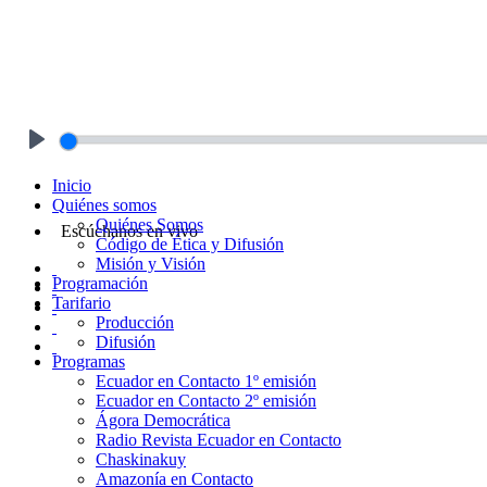
Play
Inicio
Quiénes somos
Quiénes Somos
Escúchanos en vivo
Código de Ética y Difusión
Misión y Visión
Programación
Tarifario
Producción
Difusión
Programas
Ecuador en Contacto 1º emisión
Ecuador en Contacto 2º emisión
Ágora Democrática
Radio Revista Ecuador en Contacto
Chaskinakuy
Amazonía en Contacto