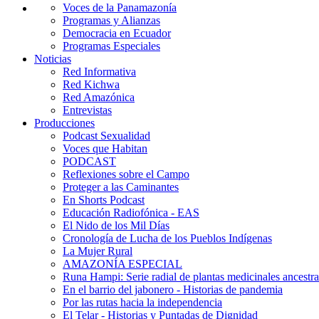
Voces de la Panamazonía
Programas y Alianzas
Democracia en Ecuador
Programas Especiales
Noticias
Red Informativa
Red Kichwa
Red Amazónica
Entrevistas
Producciones
Podcast Sexualidad
Voces que Habitan
PODCAST
Reflexiones sobre el Campo
Proteger a las Caminantes
En Shorts Podcast
Educación Radiofónica - EAS
El Nido de los Mil Días
Cronología de Lucha de los Pueblos Indígenas
La Mujer Rural
AMAZONÍA ESPECIAL
Runa Hampi: Serie radial de plantas medicinales ancestra
En el barrio del jabonero - Historias de pandemia
Por las rutas hacia la independencia
El Telar - Historias y Puntadas de Dignidad