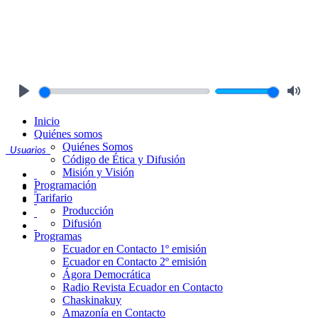
Play
Mute
Inicio
Quiénes somos
Quiénes Somos
Usuarios
Código de Ética y Difusión
Misión y Visión
Programación
Tarifario
Producción
Difusión
Programas
Ecuador en Contacto 1º emisión
Ecuador en Contacto 2º emisión
Ágora Democrática
Radio Revista Ecuador en Contacto
Chaskinakuy
Amazonía en Contacto