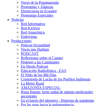
Voces de la Panamazonía
Programas y Alianzas
Democracia en Ecuador
Programas Especiales
Noticias
Red Informativa
Red Kichwa
Red Amazónica
Entrevistas
Producciones
Podcast Sexualidad
Voces que Habitan
PODCAST
Reflexiones sobre el Campo
Proteger a las Caminantes
En Shorts Podcast
Educación Radiofónica - EAS
El Nido de los Mil Días
Cronología de Lucha de los Pueblos Indígenas
La Mujer Rural
AMAZONÍA ESPECIAL
Runa Hampi: Serie radial de plantas medicinales
ancestrales
En el barrio del jabonero - Historias de pandemia
Por las rutas hacia la independencia