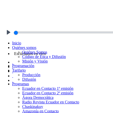
Play
Inicio
Quiénes somos
Quiénes Somos
Escúchanos en vivo
Código de Ética y Difusión
Misión y Visión
Programación
Tarifario
Producción
Difusión
Programas
Ecuador en Contacto 1º emisión
Ecuador en Contacto 2º emisión
Ágora Democrática
Radio Revista Ecuador en Contacto
Chaskinakuy
Amazonía en Contacto