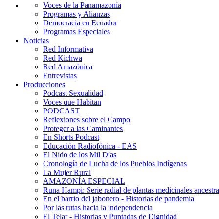
Voces de la Panamazonía
Programas y Alianzas
Democracia en Ecuador
Programas Especiales
Noticias
Red Informativa
Red Kichwa
Red Amazónica
Entrevistas
Producciones
Podcast Sexualidad
Voces que Habitan
PODCAST
Reflexiones sobre el Campo
Proteger a las Caminantes
En Shorts Podcast
Educación Radiofónica - EAS
El Nido de los Mil Días
Cronología de Lucha de los Pueblos Indígenas
La Mujer Rural
AMAZONÍA ESPECIAL
Runa Hampi: Serie radial de plantas medicinales ancestra
En el barrio del jabonero - Historias de pandemia
Por las rutas hacia la independencia
El Telar - Historias y Puntadas de Dignidad