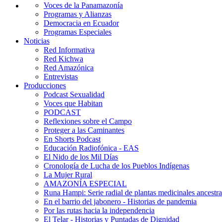
Voces de la Panamazonía
Programas y Alianzas
Democracia en Ecuador
Programas Especiales
Noticias
Red Informativa
Red Kichwa
Red Amazónica
Entrevistas
Producciones
Podcast Sexualidad
Voces que Habitan
PODCAST
Reflexiones sobre el Campo
Proteger a las Caminantes
En Shorts Podcast
Educación Radiofónica - EAS
El Nido de los Mil Días
Cronología de Lucha de los Pueblos Indígenas
La Mujer Rural
AMAZONÍA ESPECIAL
Runa Hampi: Serie radial de plantas medicinales ancestra
En el barrio del jabonero - Historias de pandemia
Por las rutas hacia la independencia
El Telar - Historias y Puntadas de Dignidad