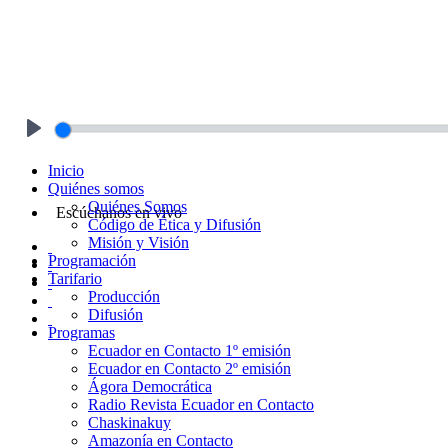
Play
Inicio
Quiénes somos
Quiénes Somos
Escúchanos en vivo
Código de Ética y Difusión
Misión y Visión
Programación
Tarifario
Producción
Difusión
Programas
Ecuador en Contacto 1º emisión
Ecuador en Contacto 2º emisión
Ágora Democrática
Radio Revista Ecuador en Contacto
Chaskinakuy
Amazonía en Contacto