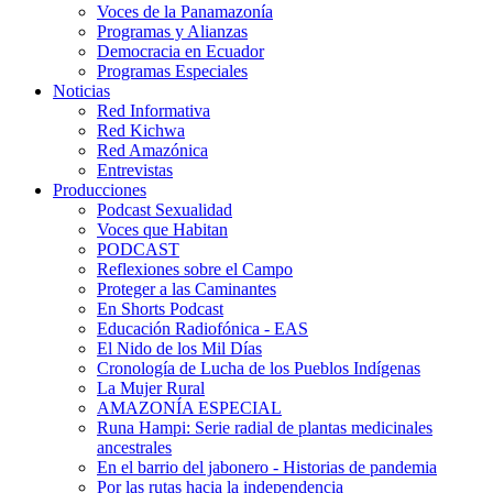
Voces de la Panamazonía
Programas y Alianzas
Democracia en Ecuador
Programas Especiales
Noticias
Red Informativa
Red Kichwa
Red Amazónica
Entrevistas
Producciones
Podcast Sexualidad
Voces que Habitan
PODCAST
Reflexiones sobre el Campo
Proteger a las Caminantes
En Shorts Podcast
Educación Radiofónica - EAS
El Nido de los Mil Días
Cronología de Lucha de los Pueblos Indígenas
La Mujer Rural
AMAZONÍA ESPECIAL
Runa Hampi: Serie radial de plantas medicinales
ancestrales
En el barrio del jabonero - Historias de pandemia
Por las rutas hacia la independencia