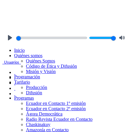
Play
Mute
Inicio
Quiénes somos
Quiénes Somos
Usuarios
Código de Ética y Difusión
Misión y Visión
Programación
Tarifario
Producción
Difusión
Programas
Ecuador en Contacto 1º emisión
Ecuador en Contacto 2º emisión
Ágora Democrática
Radio Revista Ecuador en Contacto
Chaskinakuy
Amazonía en Contacto