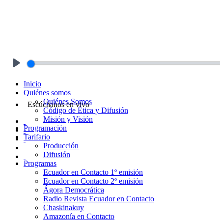
Play
Inicio
Quiénes somos
Quiénes Somos
Escúchanos en vivo
Código de Ética y Difusión
Misión y Visión
Programación
Tarifario
Producción
Difusión
Programas
Ecuador en Contacto 1º emisión
Ecuador en Contacto 2º emisión
Ágora Democrática
Radio Revista Ecuador en Contacto
Chaskinakuy
Amazonía en Contacto