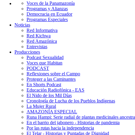
Voces de la Panamazonía
Programas y Alianzas
Democracia en Ecuador
Programas Especiales
Noticias
Red Informativa
Red Kichwa
Red Amazónica
Entrevistas
Producciones
Podcast Sexualidad
Voces que Habitan
PODCAST
Reflexiones sobre el Campo
Proteger a las Caminantes
En Shorts Podcast
Educación Radiofónica - EAS
El Nido de los Mil Días
Cronología de Lucha de los Pueblos Indígenas
La Mujer Rural
AMAZONÍA ESPECIAL
Runa Hampi: Serie radial de plantas medicinales ancestra
En el barrio del jabonero - Historias de pandemia
Por las rutas hacia la independencia
El Telar - Historias y Puntadas de Dignidad