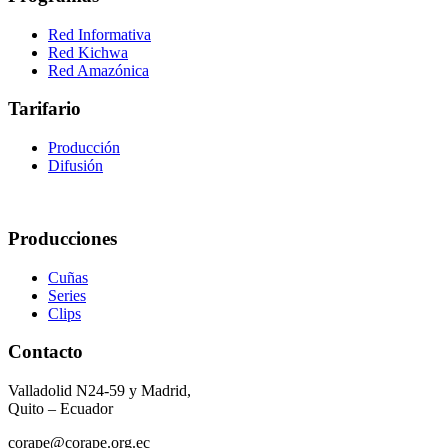
Red Informativa
Red Kichwa
Red Amazónica
Tarifario
Producción
Difusión
Producciones
Cuñas
Series
Clips
Contacto
Valladolid N24-59 y Madrid,
Quito – Ecuador
corape@corape.org.ec