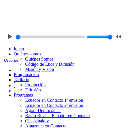
Play
Mute
Inicio
Quiénes somos
Quiénes Somos
Usuarios
Código de Ética y Difusión
Misión y Visión
Programación
Tarifario
Producción
Difusión
Programas
Ecuador en Contacto 1º emisión
Ecuador en Contacto 2º emisión
Ágora Democrática
Radio Revista Ecuador en Contacto
Chaskinakuy
Amazonía en Contacto