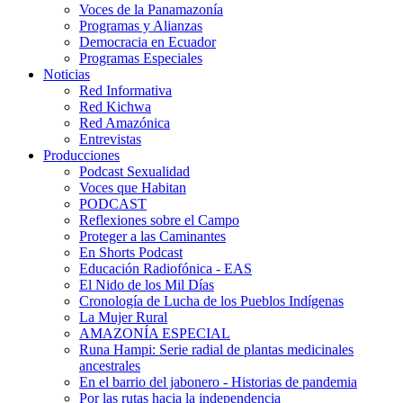
Voces de la Panamazonía
Programas y Alianzas
Democracia en Ecuador
Programas Especiales
Noticias
Red Informativa
Red Kichwa
Red Amazónica
Entrevistas
Producciones
Podcast Sexualidad
Voces que Habitan
PODCAST
Reflexiones sobre el Campo
Proteger a las Caminantes
En Shorts Podcast
Educación Radiofónica - EAS
El Nido de los Mil Días
Cronología de Lucha de los Pueblos Indígenas
La Mujer Rural
AMAZONÍA ESPECIAL
Runa Hampi: Serie radial de plantas medicinales
ancestrales
En el barrio del jabonero - Historias de pandemia
Por las rutas hacia la independencia