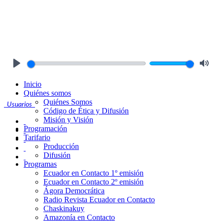
Play
Mute
Inicio
Quiénes somos
Quiénes Somos
Usuarios
Código de Ética y Difusión
Misión y Visión
Programación
Tarifario
Producción
Difusión
Programas
Ecuador en Contacto 1º emisión
Ecuador en Contacto 2º emisión
Ágora Democrática
Radio Revista Ecuador en Contacto
Chaskinakuy
Amazonía en Contacto