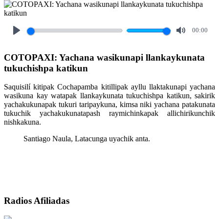
00:00
Play
Mute
COTOPAXI: Yachana wasikunapi llankaykunata
tukuchishpa katikun
Saquisilí kitipak Cochapamba kitillipak ayllu llaktakunapi yachana
wasikuna kay watapak llankaykunata tukuchishpa katikun, sakirik
yachakukunapak tukuri taripaykuna, kimsa niki yachana patakunata
tukuchik yachakukunatapash raymichinkapak allichirikunchik
nishkakuna.
Santiago Naula, Latacunga uyachik anta.
Radios Afiliadas