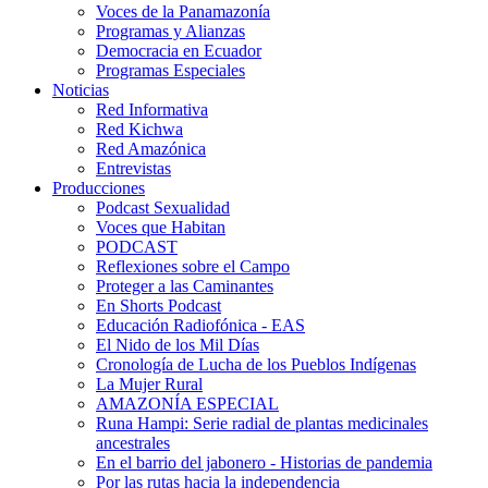
Voces de la Panamazonía
Programas y Alianzas
Democracia en Ecuador
Programas Especiales
Noticias
Red Informativa
Red Kichwa
Red Amazónica
Entrevistas
Producciones
Podcast Sexualidad
Voces que Habitan
PODCAST
Reflexiones sobre el Campo
Proteger a las Caminantes
En Shorts Podcast
Educación Radiofónica - EAS
El Nido de los Mil Días
Cronología de Lucha de los Pueblos Indígenas
La Mujer Rural
AMAZONÍA ESPECIAL
Runa Hampi: Serie radial de plantas medicinales
ancestrales
En el barrio del jabonero - Historias de pandemia
Por las rutas hacia la independencia