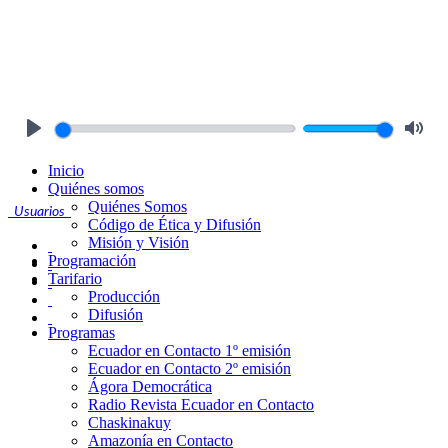
Play
Mute
Inicio
Quiénes somos
Quiénes Somos
Usuarios
Código de Ética y Difusión
Misión y Visión
Programación
Tarifario
Producción
Difusión
Programas
Ecuador en Contacto 1º emisión
Ecuador en Contacto 2º emisión
Ágora Democrática
Radio Revista Ecuador en Contacto
Chaskinakuy
Amazonía en Contacto