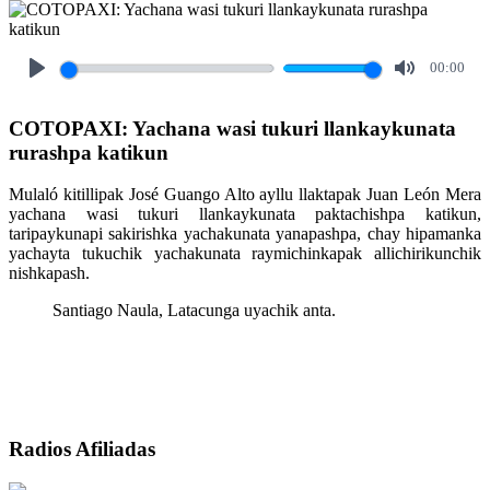
00:00
Play
Mute
COTOPAXI: Yachana wasi tukuri llankaykunata
rurashpa katikun
Mulaló kitillipak José Guango Alto ayllu llaktapak Juan León Mera
yachana wasi tukuri llankaykunata paktachishpa katikun,
taripaykunapi sakirishka yachakunata yanapashpa, chay hipamanka
yachayta tukuchik yachakunata raymichinkapak allichirikunchik
nishkapash.
Santiago Naula, Latacunga uyachik anta.
Radios Afiliadas