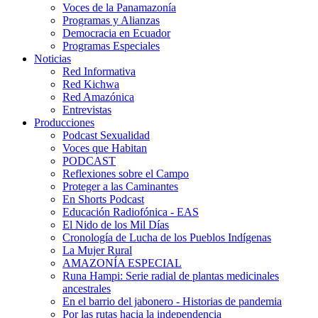
Voces de la Panamazonía
Programas y Alianzas
Democracia en Ecuador
Programas Especiales
Noticias
Red Informativa
Red Kichwa
Red Amazónica
Entrevistas
Producciones
Podcast Sexualidad
Voces que Habitan
PODCAST
Reflexiones sobre el Campo
Proteger a las Caminantes
En Shorts Podcast
Educación Radiofónica - EAS
El Nido de los Mil Días
Cronología de Lucha de los Pueblos Indígenas
La Mujer Rural
AMAZONÍA ESPECIAL
Runa Hampi: Serie radial de plantas medicinales
ancestrales
En el barrio del jabonero - Historias de pandemia
Por las rutas hacia la independencia