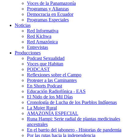
Voces de la Panamazonía
Programas y Alianzas
Democracia en Ecuador
Programas Especiales
Noticias
Red Informativa
Red Kichwa
Red Amazónica
Entrevistas
Producciones
Podcast Sexualidad
Voces que Habitan
PODCAST
Reflexiones sobre el Campo
Proteger a las Caminantes
En Shorts Podcast
Educación Radiofónica - EAS
El Nido de los Mil Días
Cronología de Lucha de los Pueblos Indígenas
La Mujer Rural
AMAZONÍA ESPECIAL
Runa Hampi: Serie radial de plantas medicinales
ancestrales
En el barrio del jabonero - Historias de pandemia
Por las rutas hacia la independencia