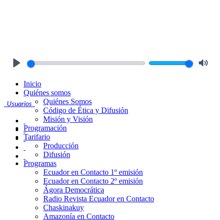
Play
Mute
Inicio
Quiénes somos
Quiénes Somos
Usuarios
Código de Ética y Difusión
Misión y Visión
Programación
Tarifario
Producción
Difusión
Programas
Ecuador en Contacto 1º emisión
Ecuador en Contacto 2º emisión
Ágora Democrática
Radio Revista Ecuador en Contacto
Chaskinakuy
Amazonía en Contacto