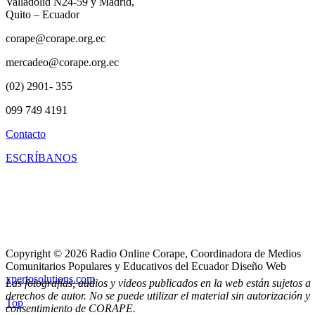
Valladolid N24-59 y Madrid,
Quito – Ecuador
corape@corape.org.ec
mercadeo@corape.org.ec
(02) 2901- 355
099 749 4191
Contacto
ESCRÍBANOS
Copyright © 2026 Radio Online Corape, Coordinadora de Medios
Comunitarios Populares y Educativos del Ecuador Diseño Web
xpertosolutions.com
Las fotografías, audios y videos publicados en la web están sujetos a
derechos de autor. No se puede utilizar el material sin autorización y
Top
consentimiento de CORAPE.