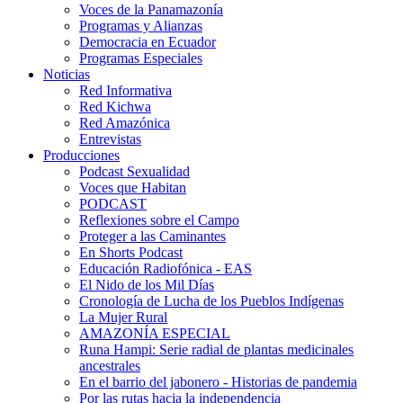
Voces de la Panamazonía
Programas y Alianzas
Democracia en Ecuador
Programas Especiales
Noticias
Red Informativa
Red Kichwa
Red Amazónica
Entrevistas
Producciones
Podcast Sexualidad
Voces que Habitan
PODCAST
Reflexiones sobre el Campo
Proteger a las Caminantes
En Shorts Podcast
Educación Radiofónica - EAS
El Nido de los Mil Días
Cronología de Lucha de los Pueblos Indígenas
La Mujer Rural
AMAZONÍA ESPECIAL
Runa Hampi: Serie radial de plantas medicinales
ancestrales
En el barrio del jabonero - Historias de pandemia
Por las rutas hacia la independencia