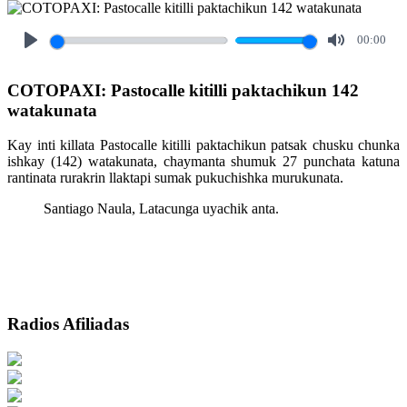
00:00
Play
Mute
COTOPAXI: Pastocalle kitilli paktachikun 142
watakunata
Kay inti killata Pastocalle kitilli paktachikun patsak chusku chunka
ishkay (142) watakunata, chaymanta shumuk 27 punchata katuna
rantinata rurakrin llaktapi sumak pukuchishka murukunata.
Santiago Naula, Latacunga uyachik anta.
Radios Afiliadas