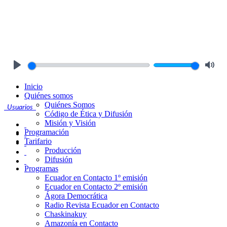
Play
Mute
Inicio
Quiénes somos
Quiénes Somos
Usuarios
Código de Ética y Difusión
Misión y Visión
Programación
Tarifario
Producción
Difusión
Programas
Ecuador en Contacto 1º emisión
Ecuador en Contacto 2º emisión
Ágora Democrática
Radio Revista Ecuador en Contacto
Chaskinakuy
Amazonía en Contacto