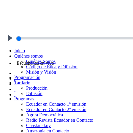
Play
Inicio
Quiénes somos
Quiénes Somos
Escúchanos en vivo
Código de Ética y Difusión
Misión y Visión
Programación
Tarifario
Producción
Difusión
Programas
Ecuador en Contacto 1º emisión
Ecuador en Contacto 2º emisión
Ágora Democrática
Radio Revista Ecuador en Contacto
Chaskinakuy
Amazonía en Contacto