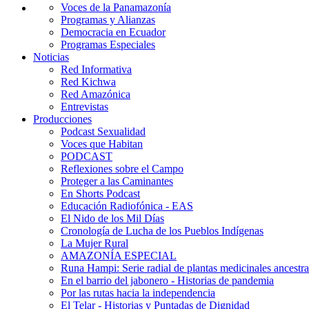
Voces de la Panamazonía
Programas y Alianzas
Democracia en Ecuador
Programas Especiales
Noticias
Red Informativa
Red Kichwa
Red Amazónica
Entrevistas
Producciones
Podcast Sexualidad
Voces que Habitan
PODCAST
Reflexiones sobre el Campo
Proteger a las Caminantes
En Shorts Podcast
Educación Radiofónica - EAS
El Nido de los Mil Días
Cronología de Lucha de los Pueblos Indígenas
La Mujer Rural
AMAZONÍA ESPECIAL
Runa Hampi: Serie radial de plantas medicinales ancestra
En el barrio del jabonero - Historias de pandemia
Por las rutas hacia la independencia
El Telar - Historias y Puntadas de Dignidad