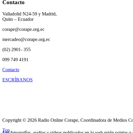
Contacto
Valladolid N24-59 y Madrid,
Quito – Ecuador
corape@corape.org.ec
mercadeo@corape.org.ec
(02) 2901- 355
099 749 4191
Contacto
ESCRÍBANOS
Copyright © 2026 Radio Online Corape, Coordinadora de Medios Co
Top
Las fotografías, audios y videos publicados en la web están sujetos 