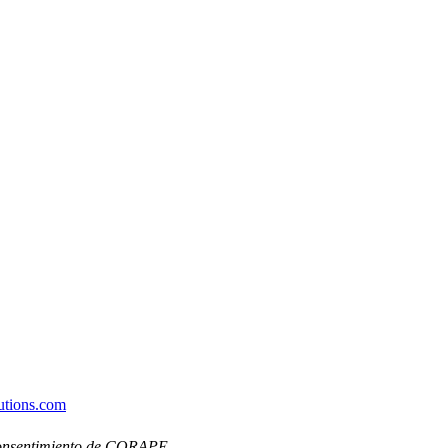
utions.com
y consentimiento de CORAPE.