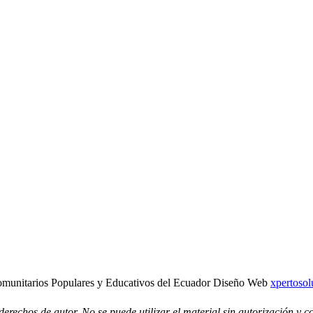
munitarios Populares y Educativos del Ecuador Diseño Web
xpertosol
a derechos de autor. No se puede utilizar el material sin autorización 