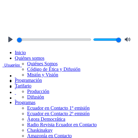
Play
Mute
Inicio
Quiénes somos
Quiénes Somos
Usuarios
Código de Ética y Difusión
Misión y Visión
Programación
Tarifario
Producción
Difusión
Programas
Ecuador en Contacto 1º emisión
Ecuador en Contacto 2º emisión
Ágora Democrática
Radio Revista Ecuador en Contacto
Chaskinakuy
Amazonía en Contacto