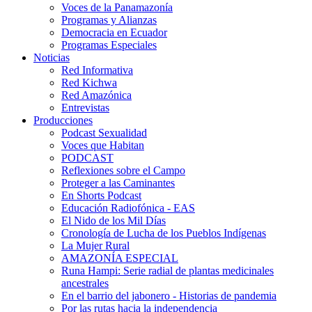
Voces de la Panamazonía
Programas y Alianzas
Democracia en Ecuador
Programas Especiales
Noticias
Red Informativa
Red Kichwa
Red Amazónica
Entrevistas
Producciones
Podcast Sexualidad
Voces que Habitan
PODCAST
Reflexiones sobre el Campo
Proteger a las Caminantes
En Shorts Podcast
Educación Radiofónica - EAS
El Nido de los Mil Días
Cronología de Lucha de los Pueblos Indígenas
La Mujer Rural
AMAZONÍA ESPECIAL
Runa Hampi: Serie radial de plantas medicinales
ancestrales
En el barrio del jabonero - Historias de pandemia
Por las rutas hacia la independencia