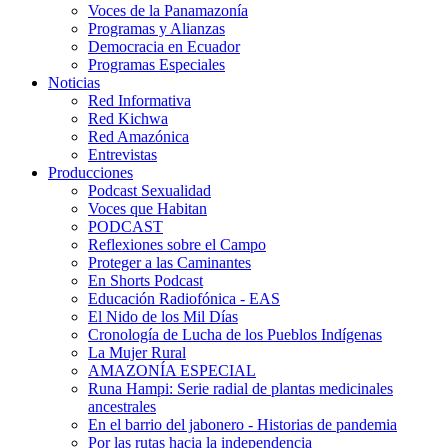
Voces de la Panamazonía
Programas y Alianzas
Democracia en Ecuador
Programas Especiales
Noticias
Red Informativa
Red Kichwa
Red Amazónica
Entrevistas
Producciones
Podcast Sexualidad
Voces que Habitan
PODCAST
Reflexiones sobre el Campo
Proteger a las Caminantes
En Shorts Podcast
Educación Radiofónica - EAS
El Nido de los Mil Días
Cronología de Lucha de los Pueblos Indígenas
La Mujer Rural
AMAZONÍA ESPECIAL
Runa Hampi: Serie radial de plantas medicinales
ancestrales
En el barrio del jabonero - Historias de pandemia
Por las rutas hacia la independencia