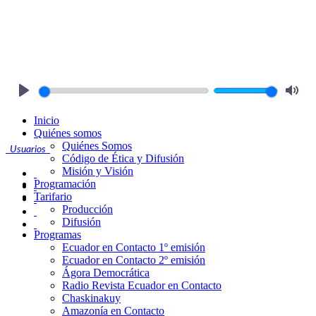
Play
Mute
Inicio
Quiénes somos
Quiénes Somos
Usuarios
Código de Ética y Difusión
Misión y Visión
Programación
Tarifario
Producción
Difusión
Programas
Ecuador en Contacto 1º emisión
Ecuador en Contacto 2º emisión
Ágora Democrática
Radio Revista Ecuador en Contacto
Chaskinakuy
Amazonía en Contacto