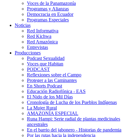
Voces de la Panamazonía
Programas y Alianzas
Democracia en Ecuador
Programas Especiales
Noticias
Red Informativa
Red Kichwa
Red Amazónica
Entrevistas
Producciones
Podcast Sexualidad
Voces que Habitan
PODCAST
Reflexiones sobre el Campo
Proteger a las Caminantes
En Shorts Podcast
Educación Radiofónica - EAS
El Nido de los Mil Días
Cronología de Lucha de los Pueblos Indígenas
La Mujer Rural
AMAZONÍA ESPECIAL
Runa Hampi: Serie radial de plantas medicinales
ancestrales
En el barrio del jabonero - Historias de pandemia
Por las rutas hacia la independencia