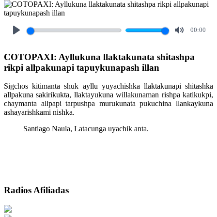
00:00
Play
Mute
COTOPAXI: Ayllukuna llaktakunata shitashpa
rikpi allpakunapi tapuykunapash illan
Sigchos kitimanta shuk ayllu yuyachishka llaktakunapi shitashka
allpakuna sakirikukta, llaktayukuna willakunaman rishpa katikukpi,
chaymanta allpapi tarpushpa murukunata pukuchina llankaykuna
ashayarishkami nishka.
Santiago Naula, Latacunga uyachik anta.
Radios Afiliadas