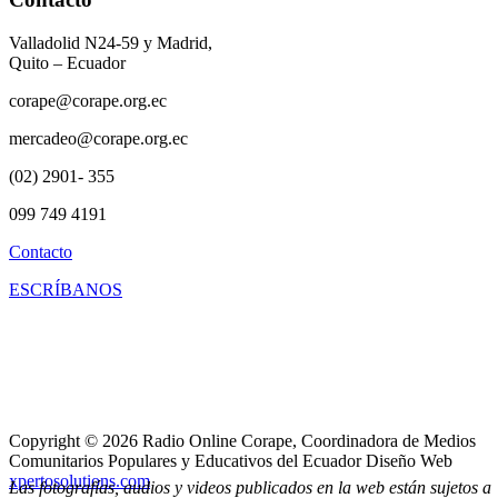
Valladolid N24-59 y Madrid,
Quito – Ecuador
corape@corape.org.ec
mercadeo@corape.org.ec
(02) 2901- 355
099 749 4191
Contacto
ESCRÍBANOS
Copyright © 2026 Radio Online Corape, Coordinadora de Medios
Comunitarios Populares y Educativos del Ecuador Diseño Web
xpertosolutions.com
Las fotografías, audios y videos publicados en la web están sujetos a