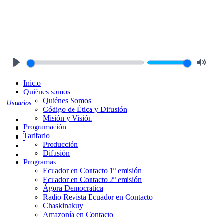
Play
Mute
Inicio
Quiénes somos
Quiénes Somos
Usuarios
Código de Ética y Difusión
Misión y Visión
Programación
Tarifario
Producción
Difusión
Programas
Ecuador en Contacto 1º emisión
Ecuador en Contacto 2º emisión
Ágora Democrática
Radio Revista Ecuador en Contacto
Chaskinakuy
Amazonía en Contacto