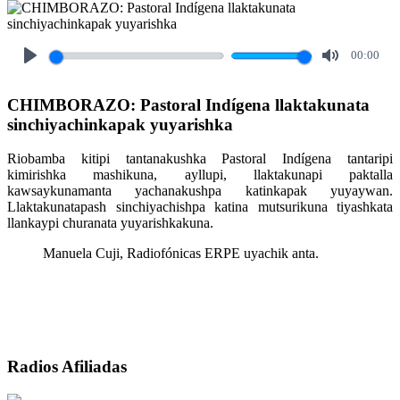
00:00
Play
Mute
CHIMBORAZO: Pastoral Indígena llaktakunata
sinchiyachinkapak yuyarishka
Riobamba kitipi tantanakushka Pastoral Indígena tantaripi
kimirishka mashikuna, ayllupi, llaktakunapi paktalla
kawsaykunamanta yachanakushpa katinkapak yuyaywan.
Llaktakunatapash sinchiyachishpa katina mutsurikuna tiyashkata
llankaypi churanata yuyarishkakuna.
Manuela Cuji, Radiofónicas ERPE uyachik anta.
Radios Afiliadas