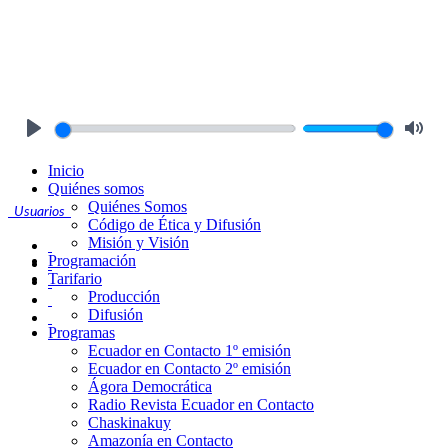
Play
Mute
Inicio
Quiénes somos
Quiénes Somos
Usuarios
Código de Ética y Difusión
Misión y Visión
Programación
Tarifario
Producción
Difusión
Programas
Ecuador en Contacto 1º emisión
Ecuador en Contacto 2º emisión
Ágora Democrática
Radio Revista Ecuador en Contacto
Chaskinakuy
Amazonía en Contacto