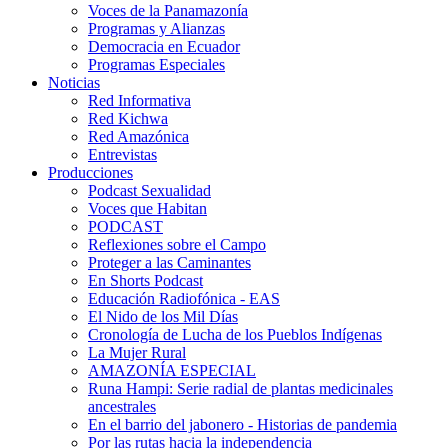
Voces de la Panamazonía
Programas y Alianzas
Democracia en Ecuador
Programas Especiales
Noticias
Red Informativa
Red Kichwa
Red Amazónica
Entrevistas
Producciones
Podcast Sexualidad
Voces que Habitan
PODCAST
Reflexiones sobre el Campo
Proteger a las Caminantes
En Shorts Podcast
Educación Radiofónica - EAS
El Nido de los Mil Días
Cronología de Lucha de los Pueblos Indígenas
La Mujer Rural
AMAZONÍA ESPECIAL
Runa Hampi: Serie radial de plantas medicinales
ancestrales
En el barrio del jabonero - Historias de pandemia
Por las rutas hacia la independencia