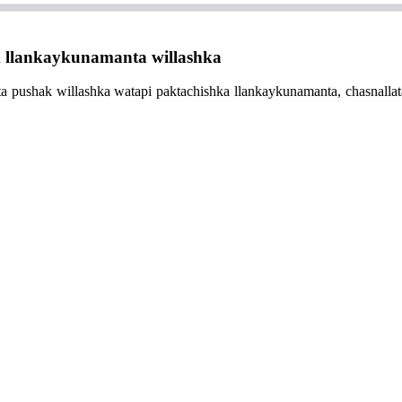
llankaykunamanta willashka
ta pushak willashka watapi paktachishka llankaykunamanta, chasnallat