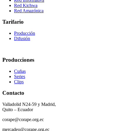
Red Informativa
Red Kichwa
Red Amazónica
Tarifario
Producción
Difusión
Producciones
Cuñas
Series
Clips
Contacto
Valladolid N24-59 y Madrid,
Quito – Ecuador
corape@corape.org.ec
mercadeo@corape.org.ec