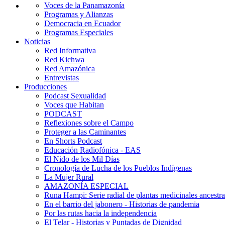
Voces de la Panamazonía
Programas y Alianzas
Democracia en Ecuador
Programas Especiales
Noticias
Red Informativa
Red Kichwa
Red Amazónica
Entrevistas
Producciones
Podcast Sexualidad
Voces que Habitan
PODCAST
Reflexiones sobre el Campo
Proteger a las Caminantes
En Shorts Podcast
Educación Radiofónica - EAS
El Nido de los Mil Días
Cronología de Lucha de los Pueblos Indígenas
La Mujer Rural
AMAZONÍA ESPECIAL
Runa Hampi: Serie radial de plantas medicinales ancestra
En el barrio del jabonero - Historias de pandemia
Por las rutas hacia la independencia
El Telar - Historias y Puntadas de Dignidad