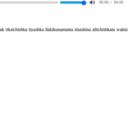
00:00
00:00
Mute
ak riksichishka tiyashka llakikunamanta imashina allichishkata wakin