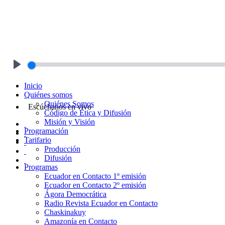
Play
Inicio
Quiénes somos
Quiénes Somos
Escúchanos en vivo
Código de Ética y Difusión
Misión y Visión
Programación
Tarifario
Producción
Difusión
Programas
Ecuador en Contacto 1º emisión
Ecuador en Contacto 2º emisión
Ágora Democrática
Radio Revista Ecuador en Contacto
Chaskinakuy
Amazonía en Contacto