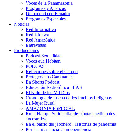
Voces de la Panamazonía
Programas y Alianzas
Democracia en Ecuador
Programas Especiales
Noticias
Red Informativa
Red Kichwa
Red Amazónica
Entrevistas
Producciones
Podcast Sexualidad
Voces que Habitan
PODCAST
Reflexiones sobre el Campo
Proteger a las Caminantes
En Shorts Podcast
Educación Radiofónica - EAS
El Nido de los Mil Días
Cronología de Lucha de los Pueblos Indígenas
La Mujer Rural
AMAZONÍA ESPECIAL
Runa Hampi: Serie radial de plantas medicinales
ancestrales
En el barrio del jabonero - Historias de pandemia
Por las rutas hacia la independencia