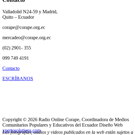
Valladolid N24-59 y Madrid,
Quito – Ecuador
corape@corape.org.ec
mercadeo@corape.org.ec
(02) 2901- 355
099 749 4191
Contacto
ESCRÍBANOS
Copyright © 2026 Radio Online Corape, Coordinadora de Medios
Comunitarios Populares y Educativos del Ecuador Diseño Web
xpertosolutions.com
Las fotografías, audios y videos publicados en la web están sujetos a