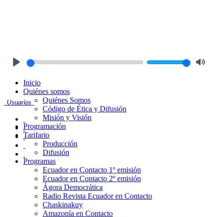
Play
Mute
Inicio
Quiénes somos
Quiénes Somos
Usuarios
Código de Ética y Difusión
Misión y Visión
Programación
Tarifario
Producción
Difusión
Programas
Ecuador en Contacto 1º emisión
Ecuador en Contacto 2º emisión
Ágora Democrática
Radio Revista Ecuador en Contacto
Chaskinakuy
Amazonía en Contacto