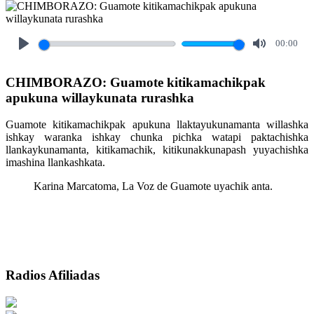
00:00
Play
Mute
CHIMBORAZO: Guamote kitikamachikpak
apukuna willaykunata rurashka
Guamote kitikamachikpak apukuna llaktayukunamanta willashka
ishkay waranka ishkay chunka pichka watapi paktachishka
llankaykunamanta, kitikamachik, kitikunakkunapash yuyachishka
imashina llankashkata.
Karina Marcatoma, La Voz de Guamote uyachik anta.
Radios Afiliadas