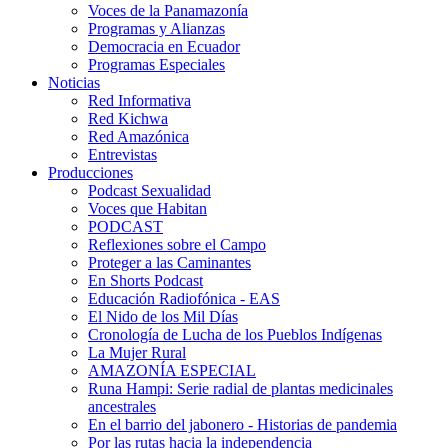
Voces de la Panamazonía
Programas y Alianzas
Democracia en Ecuador
Programas Especiales
Noticias
Red Informativa
Red Kichwa
Red Amazónica
Entrevistas
Producciones
Podcast Sexualidad
Voces que Habitan
PODCAST
Reflexiones sobre el Campo
Proteger a las Caminantes
En Shorts Podcast
Educación Radiofónica - EAS
El Nido de los Mil Días
Cronología de Lucha de los Pueblos Indígenas
La Mujer Rural
AMAZONÍA ESPECIAL
Runa Hampi: Serie radial de plantas medicinales
ancestrales
En el barrio del jabonero - Historias de pandemia
Por las rutas hacia la independencia