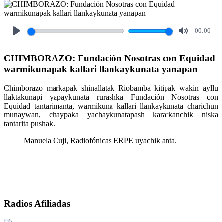
00:00
Play
Mute
CHIMBORAZO: Fundación Nosotras con Equidad
warmikunapak kallari llankaykunata yanapan
Chimborazo markapak shinallatak Riobamba kitipak wakin ayllu
llaktakunapi yapaykunata rurashka Fundación Nosotras con
Equidad tantarimanta, warmikuna kallari llankaykunata charichun
munaywan, chaypaka yachaykunatapash kararkanchik niska
tantarita pushak.
Manuela Cuji, Radiofónicas ERPE uyachik anta.
Radios Afiliadas