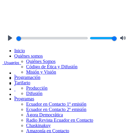
Play
Mute
Inicio
Quiénes somos
Quiénes Somos
Usuarios
Código de Ética y Difusión
Misión y Visión
Programación
Tarifario
Producción
Difusión
Programas
Ecuador en Contacto 1º emisión
Ecuador en Contacto 2º emisión
Ágora Democrática
Radio Revista Ecuador en Contacto
Chaskinakuy
Amazonía en Contacto