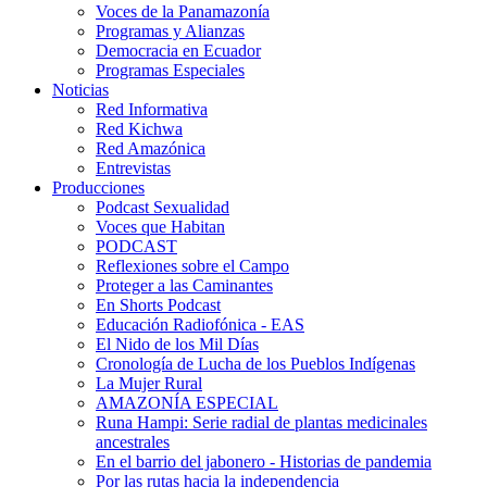
Voces de la Panamazonía
Programas y Alianzas
Democracia en Ecuador
Programas Especiales
Noticias
Red Informativa
Red Kichwa
Red Amazónica
Entrevistas
Producciones
Podcast Sexualidad
Voces que Habitan
PODCAST
Reflexiones sobre el Campo
Proteger a las Caminantes
En Shorts Podcast
Educación Radiofónica - EAS
El Nido de los Mil Días
Cronología de Lucha de los Pueblos Indígenas
La Mujer Rural
AMAZONÍA ESPECIAL
Runa Hampi: Serie radial de plantas medicinales
ancestrales
En el barrio del jabonero - Historias de pandemia
Por las rutas hacia la independencia