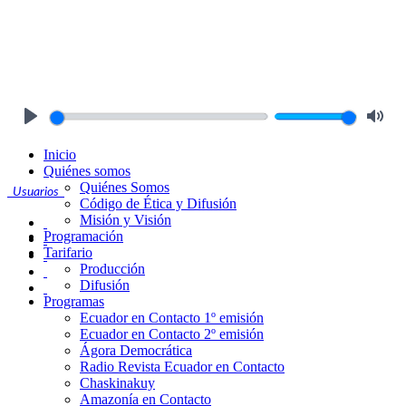
Play
Mute
Inicio
Quiénes somos
Quiénes Somos
Usuarios
Código de Ética y Difusión
Misión y Visión
Programación
Tarifario
Producción
Difusión
Programas
Ecuador en Contacto 1º emisión
Ecuador en Contacto 2º emisión
Ágora Democrática
Radio Revista Ecuador en Contacto
Chaskinakuy
Amazonía en Contacto