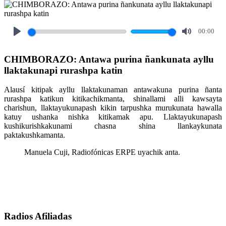
00:00
Play
Mute
CHIMBORAZO: Antawa purina ñankunata ayllu
llaktakunapi rurashpa katin
Alausí kitipak ayllu llaktakunaman antawakuna purina ñanta
rurashpa katikun kitikachikmanta, shinallami alli kawsayta
charishun, llaktayukunapash kikin tarpushka murukunata hawalla
katuy ushanka nishka kitikamak apu. Llaktayukunapash
kushikurishkakunami chasna shina llankaykunata
paktakushkamanta.
Manuela Cuji, Radiofónicas ERPE uyachik anta.
Radios Afiliadas