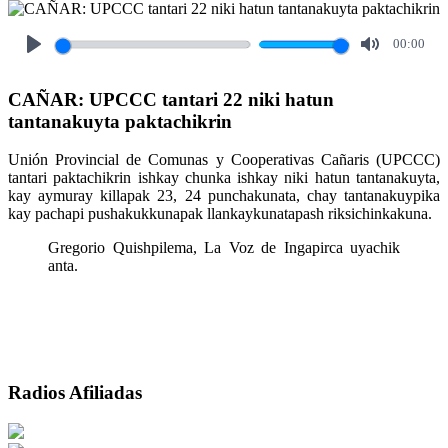
00:00
Play
Mute
CAÑAR: UPCCC tantari 22 niki hatun
tantanakuyta paktachikrin
Unión Provincial de Comunas y Cooperativas Cañaris (UPCCC)
tantari paktachikrin ishkay chunka ishkay niki hatun tantanakuyta,
kay aymuray killapak 23, 24 punchakunata, chay tantanakuypika
kay pachapi pushakukkunapak llankaykunatapash riksichinkakuna.
Gregorio Quishpilema, La Voz de Ingapirca uyachik
anta.
Radios Afiliadas