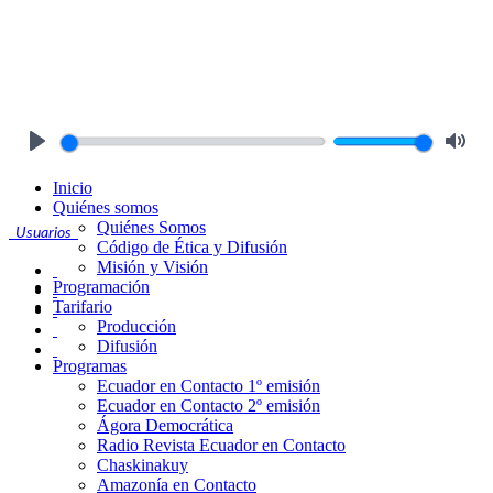
Play
Mute
Inicio
Quiénes somos
Quiénes Somos
Usuarios
Código de Ética y Difusión
Misión y Visión
Programación
Tarifario
Producción
Difusión
Programas
Ecuador en Contacto 1º emisión
Ecuador en Contacto 2º emisión
Ágora Democrática
Radio Revista Ecuador en Contacto
Chaskinakuy
Amazonía en Contacto