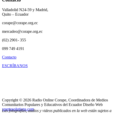
Valladolid N24-59 y Madrid,
Quito – Ecuador
corape@corape.org.ec
mercadeo@corape.org.ec
(02) 2901- 355
099 749 4191
Contacto
ESCRÍBANOS
Copyright © 2026 Radio Online Corape, Coordinadora de Medios
Comunitarios Populares y Educativos del Ecuador Diseño Web
xpertosolutions.com
Las fotografías, audios y videos publicados en la web están sujetos a