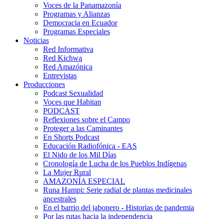
Voces de la Panamazonía
Programas y Alianzas
Democracia en Ecuador
Programas Especiales
Noticias
Red Informativa
Red Kichwa
Red Amazónica
Entrevistas
Producciones
Podcast Sexualidad
Voces que Habitan
PODCAST
Reflexiones sobre el Campo
Proteger a las Caminantes
En Shorts Podcast
Educación Radiofónica - EAS
El Nido de los Mil Días
Cronología de Lucha de los Pueblos Indígenas
La Mujer Rural
AMAZONÍA ESPECIAL
Runa Hampi: Serie radial de plantas medicinales
ancestrales
En el barrio del jabonero - Historias de pandemia
Por las rutas hacia la independencia