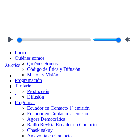
Play
Mute
Inicio
Quiénes somos
Quiénes Somos
Usuarios
Código de Ética y Difusión
Misión y Visión
Programación
Tarifario
Producción
Difusión
Programas
Ecuador en Contacto 1º emisión
Ecuador en Contacto 2º emisión
Ágora Democrática
Radio Revista Ecuador en Contacto
Chaskinakuy
Amazonía en Contacto