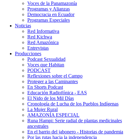
Voces de la Panamazonía
Programas y Alianzas
Democracia en Ecuador
Programas Especiales
Noticias
Red Informativa
Red Kichwa
Red Amazónica
Entrevistas
Producciones
Podcast Sexualidad
Voces que Habitan
PODCAST
Reflexiones sobre el Campo
Proteger a las Caminantes
En Shorts Podcast
Educación Radiofónica - EAS
El Nido de los Mil Días
Cronología de Lucha de los Pueblos Indígenas
La Mujer Rural
AMAZONÍA ESPECIAL
Runa Hampi: Serie radial de plantas medicinales
ancestrales
En el barrio del jabonero - Historias de pandemia
Por las rutas hacia la independencia