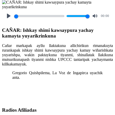
00:00
Play
Mute
CAÑAR: Ishkay shimi kawsaypura yachay
kamayta yuyarikrinkuna
Cañar markapak ayllu llaktakuna allichirikun rimanakuyta
rurankapak ishkay shimi kawsaypura yachay kamay wiñarishkata
yuyarishpa, wakin paktaykuna tiyanmi, shinallatak llakikuna
mutsurikunapash tiyanmi nishka UPCCC tantaripak yachaymanta
killkakamayuk.
Gregorio Quishpilema, La Voz de Ingapirca uyachik
anta.
Radios Afiliadas