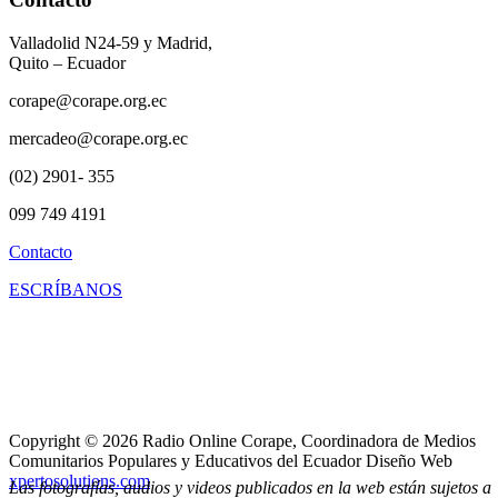
Valladolid N24-59 y Madrid,
Quito – Ecuador
corape@corape.org.ec
mercadeo@corape.org.ec
(02) 2901- 355
099 749 4191
Contacto
ESCRÍBANOS
Copyright © 2026 Radio Online Corape, Coordinadora de Medios
Comunitarios Populares y Educativos del Ecuador Diseño Web
xpertosolutions.com
Las fotografías, audios y videos publicados en la web están sujetos a