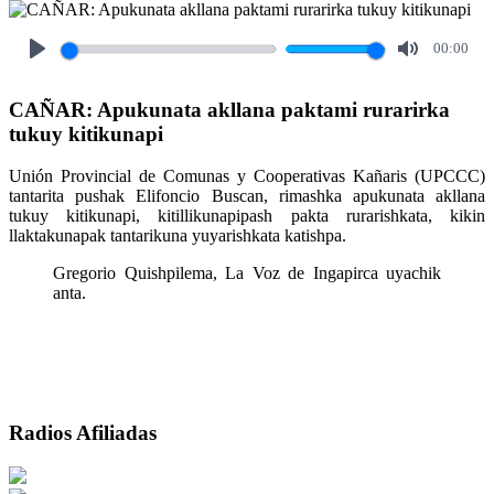
00:00
Play
Mute
CAÑAR: Apukunata akllana paktami rurarirka
tukuy kitikunapi
Unión Provincial de Comunas y Cooperativas Kañaris (UPCCC)
tantarita pushak Elifoncio Buscan, rimashka apukunata akllana
tukuy kitikunapi, kitillikunapipash pakta rurarishkata, kikin
llaktakunapak tantarikuna yuyarishkata katishpa.
Gregorio Quishpilema, La Voz de Ingapirca uyachik
anta.
Radios Afiliadas