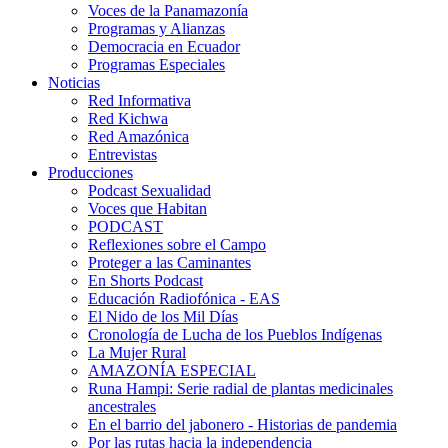
Voces de la Panamazonía
Programas y Alianzas
Democracia en Ecuador
Programas Especiales
Noticias
Red Informativa
Red Kichwa
Red Amazónica
Entrevistas
Producciones
Podcast Sexualidad
Voces que Habitan
PODCAST
Reflexiones sobre el Campo
Proteger a las Caminantes
En Shorts Podcast
Educación Radiofónica - EAS
El Nido de los Mil Días
Cronología de Lucha de los Pueblos Indígenas
La Mujer Rural
AMAZONÍA ESPECIAL
Runa Hampi: Serie radial de plantas medicinales
ancestrales
En el barrio del jabonero - Historias de pandemia
Por las rutas hacia la independencia