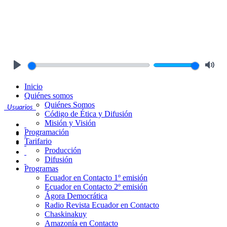
Play
Mute
Inicio
Quiénes somos
Quiénes Somos
Usuarios
Código de Ética y Difusión
Misión y Visión
Programación
Tarifario
Producción
Difusión
Programas
Ecuador en Contacto 1º emisión
Ecuador en Contacto 2º emisión
Ágora Democrática
Radio Revista Ecuador en Contacto
Chaskinakuy
Amazonía en Contacto