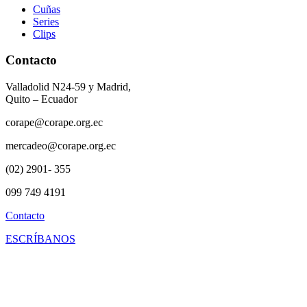
Cuñas
Series
Clips
Contacto
Valladolid N24-59 y Madrid,
Quito – Ecuador
corape@corape.org.ec
mercadeo@corape.org.ec
(02) 2901- 355
099 749 4191
Contacto
ESCRÍBANOS