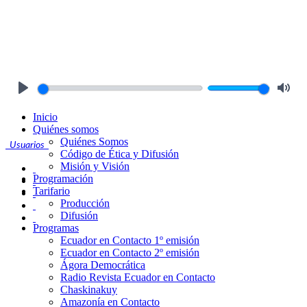
Play
Mute
Inicio
Quiénes somos
Quiénes Somos
Usuarios
Código de Ética y Difusión
Misión y Visión
Programación
Tarifario
Producción
Difusión
Programas
Ecuador en Contacto 1º emisión
Ecuador en Contacto 2º emisión
Ágora Democrática
Radio Revista Ecuador en Contacto
Chaskinakuy
Amazonía en Contacto