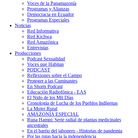
Voces de la Panamazonía
Programas y Alianzas
Democracia en Ecuador
Programas Especiales
Noticias
Red Informativa
Red Kichwa
Red Amazónica
Entrevistas
Producciones
Podcast Sexualidad
Voces que Habitan
PODCAST
Reflexiones sobre el Campo
Proteger a las Caminantes
En Shorts Podcast
Educación Radiofónica - EAS
El Nido de los Mil Días
Cronología de Lucha de los Pueblos Indígenas
La Mujer Rural
AMAZONÍA ESPECIAL
Runa Hampi: Serie radial de plantas medicinales
ancestrales
En el barrio del jabonero - Historias de pandemia
Por las rutas hacia la independencia