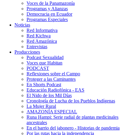
Voces de la Panamazonía
Programas y Alianzas
Democracia en Ecuador
Programas Especiales
Noticias
Red Informativa
Red Kichwa
Red Amazónica
Entrevistas
Producciones
Podcast Sexualidad
Voces que Habitan
PODCAST
Reflexiones sobre el Campo
Proteger a las Caminantes
En Shorts Podcast
Educación Radiofónica - EAS
El Nido de los Mil Días
Cronología de Lucha de los Pueblos Indígenas
La Mujer Rural
AMAZONÍA ESPECIAL
Runa Hampi: Serie radial de plantas medicinales
ancestrales
En el barrio del jabonero - Historias de pandemia
Por las rutas hacia la independencia