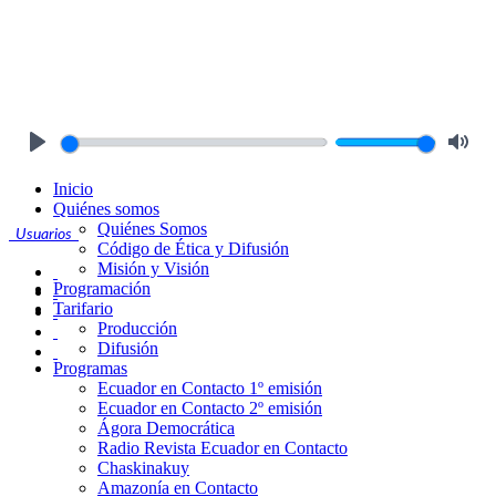
Play
Mute
Inicio
Quiénes somos
Quiénes Somos
Usuarios
Código de Ética y Difusión
Misión y Visión
Programación
Tarifario
Producción
Difusión
Programas
Ecuador en Contacto 1º emisión
Ecuador en Contacto 2º emisión
Ágora Democrática
Radio Revista Ecuador en Contacto
Chaskinakuy
Amazonía en Contacto