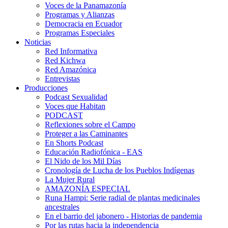
Voces de la Panamazonía
Programas y Alianzas
Democracia en Ecuador
Programas Especiales
Noticias
Red Informativa
Red Kichwa
Red Amazónica
Entrevistas
Producciones
Podcast Sexualidad
Voces que Habitan
PODCAST
Reflexiones sobre el Campo
Proteger a las Caminantes
En Shorts Podcast
Educación Radiofónica - EAS
El Nido de los Mil Días
Cronología de Lucha de los Pueblos Indígenas
La Mujer Rural
AMAZONÍA ESPECIAL
Runa Hampi: Serie radial de plantas medicinales
ancestrales
En el barrio del jabonero - Historias de pandemia
Por las rutas hacia la independencia