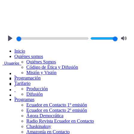
Play
Mute
Inicio
Quiénes somos
Quiénes Somos
Usuarios
Código de Ética y Difusión
Misión y Visión
Programación
Tarifario
Producción
Difusión
Programas
Ecuador en Contacto 1º emisión
Ecuador en Contacto 2º emisión
Ágora Democrática
Radio Revista Ecuador en Contacto
Chaskinakuy
Amazonía en Contacto